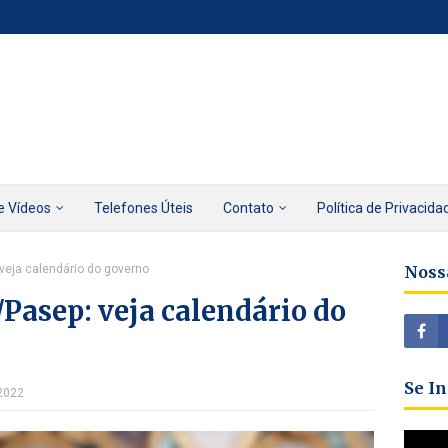
e Vídeos
Telefones Úteis
Contato
Política de Privacida
 veja calendário do governo
Noss
/Pasep: veja calendário do
Se I
 2022