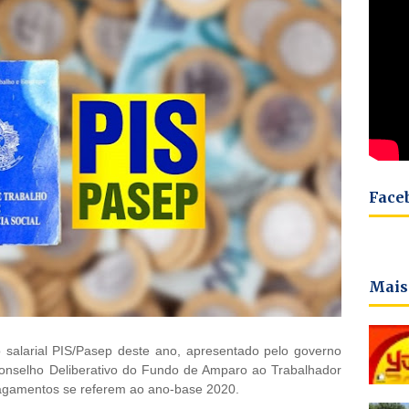
Face
Mais
 salarial
PIS/P
asep deste ano, apresentado pelo governo
Conselho Deliberativo do Fundo de Amparo ao Trabalhador
 pagamentos se referem ao ano-base 2020.