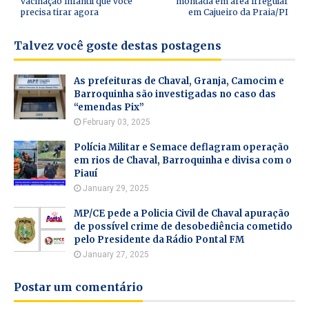
vacinação infantil que você
montada em área irregular
precisa tirar agora
em Cajueiro da Praia/PI
Talvez você goste destas postagens
As prefeituras de Chaval, Granja, Camocim e
Barroquinha são investigadas no caso das
“emendas Pix”
February 03, 2025
Polícia Militar e Semace deflagram operação
em rios de Chaval, Barroquinha e divisa com o
Piauí
January 29, 2025
MP/CE pede a Policia Civil de Chaval apuração
de possível crime de desobediência cometido
pelo Presidente da Rádio Pontal FM
January 27, 2025
Postar um comentário