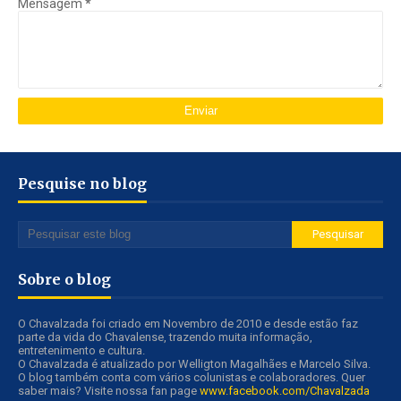
Mensagem
*
Pesquise no blog
Sobre o blog
O Chavalzada foi criado em Novembro de 2010 e desde estão faz
parte da vida do Chavalense, trazendo muita informação,
entretenimento e cultura.
O Chavalzada é atualizado por Welligton Magalhães e Marcelo Silva.
O blog também conta com vários colunistas e colaboradores. Quer
saber mais? Visite nossa fan page
www.facebook.com/Chavalzada