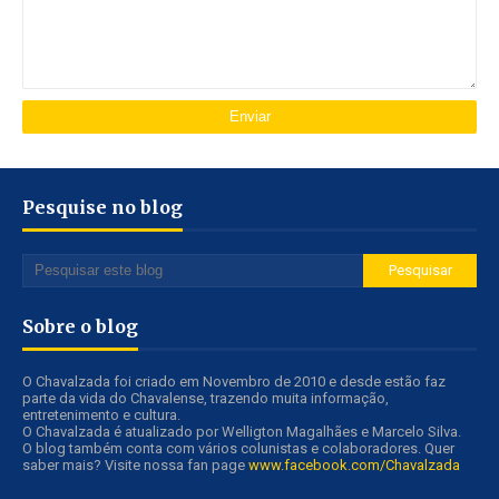
Pesquise no blog
Sobre o blog
O Chavalzada foi criado em Novembro de 2010 e desde estão faz
parte da vida do Chavalense, trazendo muita informação,
entretenimento e cultura.
O Chavalzada é atualizado por Welligton Magalhães e Marcelo Silva.
O blog também conta com vários colunistas e colaboradores. Quer
saber mais? Visite nossa fan page
www.facebook.com/Chavalzada