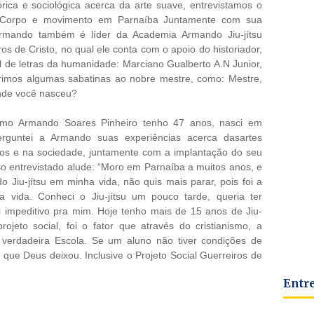
rica e sociológica acerca da arte suave, entrevistamos o
 Corpo e movimento em Parnaíba Juntamente com sua
Armando também é líder da Academia Armando Jiu-jítsu
os de Cristo, no qual ele conta com o apoio do historiador,
 de letras da humanidade: Marciano Gualberto A.N Junior,
erimos algumas sabatinas ao nobre mestre, como: Mestre,
nde você nasceu?
amo Armando Soares Pinheiro tenho 47 anos, nasci em
erguntei a Armando suas experiências acerca dasartes
dos e na sociedade, juntamente com a implantação do seu
sso entrevistado alude: “Moro em Parnaíba a muitos anos, e
 Jiu-jítsu em minha vida, não quis mais parar, pois foi a
 vida. Conheci o Jiu-jítsu um pouco tarde, queria ter
 impeditivo pra mim. Hoje tenho mais de 15 anos de Jiu-
jeto social, foi o fator que através do cristianismo, a
 verdadeira Escola. Se um aluno não tiver condições de
 que Deus deixou. Inclusive o Projeto Social Guerreiros de
Entr