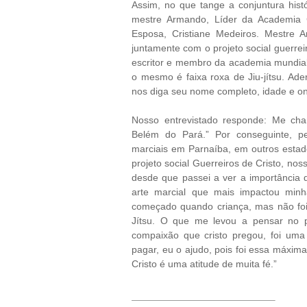
Assim, no que tange a conjuntura histó
mestre Armando, Líder da Academia
Esposa, Cristiane Medeiros. Mestre 
juntamente com o projeto social guerreir
escritor e membro da academia mundial
o mesmo é faixa roxa de Jiu-jítsu. Ad
nos diga seu nome completo, idade e o
Nosso entrevistado responde: Me ch
Belém do Pará.” Por conseguinte, p
marciais em Parnaíba, em outros esta
projeto social Guerreiros de Cristo, no
desde que passei a ver a importância do
arte marcial que mais impactou minha
começado quando criança, mas não foi
Jítsu. O que me levou a pensar no pro
compaixão que cristo pregou, foi uma
pagar, eu o ajudo, pois foi essa máxima
Cristo é uma atitude de muita fé.”