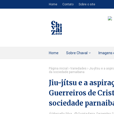
Home
Contato
Sobre o site
Home
Sobre Chaval
Imagens 
Página inicial
Variedades
Jiu-jítsu e a aspi
da sociedade parnaibana
Jiu-jítsu e a aspira
Guerreiros de Cris
sociedade parnaib
Marcello Silva
Quinta-Feira, Dezembro 2