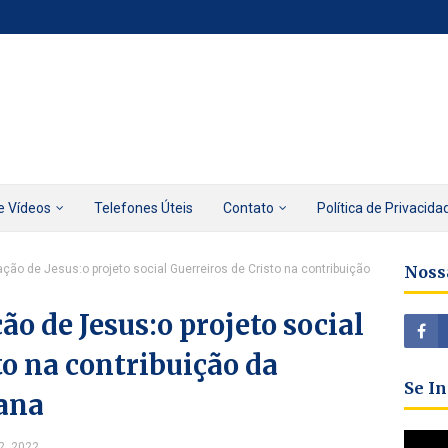
e Vídeos
Telefones Úteis
Contato
Política de Privacida
ração de Jesus:o projeto social Guerreiros de Cristo na contribuição
Noss
ção de Jesus:o projeto social
to na contribuição da
Se I
ana
2, 2022