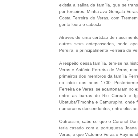
existia a salina da família, que se tr
por terceiros. Minha avó Gonçala Veras
Costa Ferreira de Veras, com Trememb
gente loura e cabocla.
Através de uma certidão de nasciment
outros seus antepassados, onde apa
Pereira, e principalmente Ferreira de Ve
A respeito dessa família, tem-se na his
Veras e Antônio Ferreira de Veras, m
primeiros dos membros da família Ferr
no início dos anos 1700. Posterior
Ferreira de Veras, se acantonaram no e
entre as barras do Rio Coreaú e Ig
Ubatuba/Timonha e Camurupim, onde fi
numerosos descendentes, entre eles as
Outrossim, sabe-se que o Coronel Domi
teria casado com a portuguesa Joana
Veras, e que Victorino Veras e Raymund