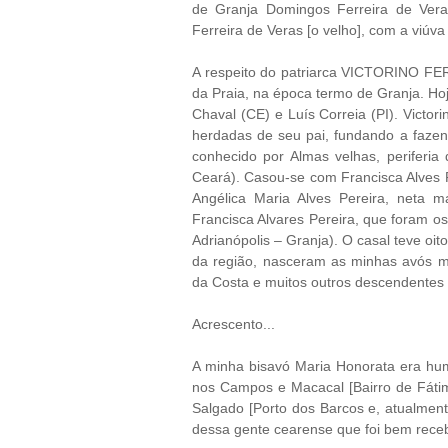
de Granja Domingos Ferreira de Vera
Ferreira de Veras [o velho], com a viúva
A respeito do patriarca VICTORINO F
da Praia, na época termo de Granja. Hoj
Chaval (CE) e Luís Correia (PI). Victori
herdadas de seu pai, fundando a fazen
conhecido por Almas velhas, periferia 
Ceará). Casou-se com Francisca Alves 
Angélica Maria Alves Pereira, neta
Francisca Alvares Pereira, que foram os
Adrianópolis – Granja). O casal teve oi
da região, nasceram as minhas avós m
da Costa e muitos outros descendentes 
Acrescento...
A minha bisavó Maria Honorata era humi
nos Campos e Macacal [Bairro de Fátima]
Salgado [Porto dos Barcos e, atualmen
dessa gente cearense que foi bem rece