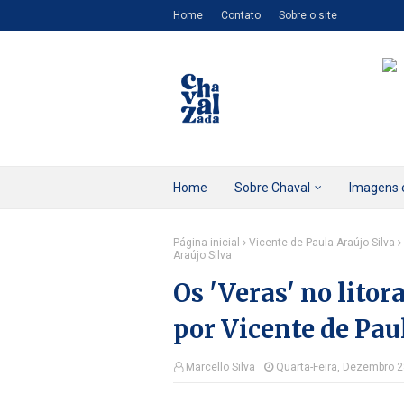
Home
Contato
Sobre o site
Home
Sobre Chaval
Imagens 
Página inicial
Vicente de Paula Araújo Silva
Araújo Silva
Os 'Veras' no litor
por Vicente de Pau
Marcello Silva
Quarta-Feira, Dezembro 2