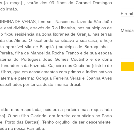
s [o moço] , varão dos 03 filhos do Coronel Domingos
 do irmão.
E-mail
ERREIRA DE VERAS, tem-se : Nasceu na fazenda São João
e está dividida, através do Rio Ubatuba, nos municípios de
Mens
no fixou residência na zona litorânea de Granja, nas terras
da das Almas. O local onde se situava a sua casa, é hoje
da aprazível vila de Bitupitá (município de Barroquinha –
Pereira, filha de Manoel da Rocha Franco e de sua esposa
 materna do Português João Gomes Coutinho e de dona
 fundadores da Fazenda Cajueiro dos Coutinho (distrito de
to filhos, que em acasalamentos com primos e índios nativos
aterna e paterna: Gonçala Ferreira Veras e Joanna Alves
espalhados por terras deste imenso Brasil.
lde, mas respeitada, pois era a parteira mais requisitada
. O seu filho Clarindo, era ferreiro com oficina no Porto
te, Porto das Barcas]. Tenho orgulho de ser descendente
bida na nossa Parnaíba.