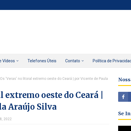
e Vídeos
Telefones Úteis
Contato
Política de Privacida
Os 'Veras' no litoral extremo oeste do Ceará | por Vicente de Paula
Noss
al extremo oeste do Ceará |
la Araújo Silva
Se I
8, 2022