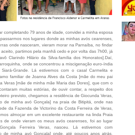
ar completando 79 anos de idade, convidei a minha esposa
ara passarmos nos lugares donde as minhas avós cearenses,
erras onde nasceram, vieram morar na Parnaíba, no findar
 aceito, partimos pela manhã cedo e por volta das 7h00, já
ô Clarindo Hilário da Silva-família dos Honoratos].Daí,
arroquinha, onde se concentrou a miscigenação euro-índia
o Siará-Grande. Lá estivemos com o casal Carmelita e
ramo familiar de Joanna Alves da Costa [mãe do meu pai
ira Veras [mãe de minha mãe Maria das Dores], que com o
ontaram muitas estórias, de ouvir contar, a respeito dos
teiro previsto, chegamos a residência de Giocunda Veras,
mo de minha avó Gonçala] na praia de Bitipitá, onde nas
sede da Fazenda de Victorino da Costa Ferreira de Veras,
fomos almoçar em um excelente restaurante na linda Praia
res de onde vieram os meus avós cearenses, foi ao lugar
Gonçala Ferreira Veras, nasceu. Lá estivemos com
o de minha avó Gonçala] onde, até poucos anos atrás,