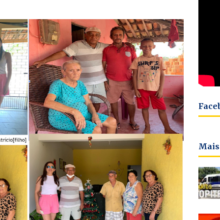
Face
Mais