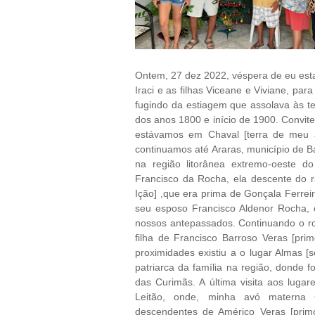
Ontem, 27 dez 2022, véspera de eu est
Iraci e as filhas Viceane e Viviane, p
fugindo da estiagem que assolava às t
dos anos 1800 e início de 1900. Convite
estávamos em Chaval [terra de meu av
continuamos até Araras, município de B
na região litorânea extremo-oeste d
Francisco da Rocha, ela descente do 
Ição] ,que era prima de Gonçala Ferre
seu esposo Francisco Aldenor Rocha, c
nossos antepassados. Continuando o ro
filha de Francisco Barroso Veras [pri
proximidades existiu a o lugar Almas [
patriarca da família na região, donde 
das Curimãs. A última visita aos luga
Leitão, onde, minha avó materna 
descendentes de Américo Veras [prim