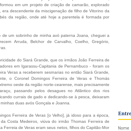
ansformou em um projeto de criação de camarão, explorado
, era descendente da miscigenação de filho de Vitorino da
és da região, onde até hoje a parentela é formada por
o de um sobrinho de minha avó paterna Joana, cheguei a
recem Arruda, Belchor de Carvalho, Coelho, Gregório,
ras.
toricidade do Siará Grande, que os irmãos João Ferreira de
oradores em Igarassu-Capitania de Pernambuco - foram os
eira Veras a receberem sesmarias no então Siará Grande,
mente, o Coronel Domingos Ferreira de Veras e Thomás
xtremo oeste da região norte-cearense, mais precisamente
araçu, passando pelos desagues no Atlântico dos rios
cando currais de gado e dedicando-se à pesca, deixaram
 minhas duas avós Gonçala e Joanna.
Entr
ngos Ferreira de Veras [o Velho], já idoso para a época,
 da Costa Medeiros, viúva do irmão Thomas Ferreira de
a Ferreia de Veras eram seus netos, filhos do Capitão-Mor
Nome