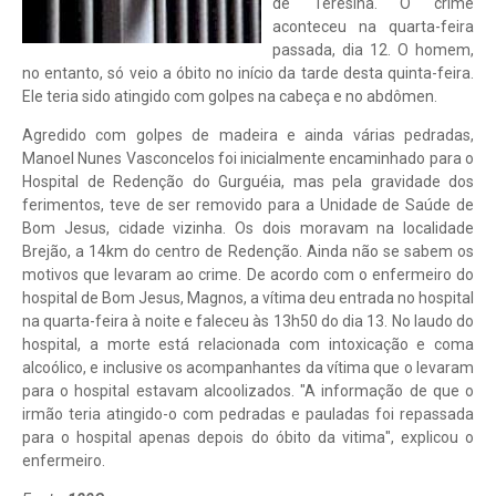
de Teresina. O crime
aconteceu na quarta-feira
passada, dia 12. O homem,
no entanto, só veio a óbito no início da tarde desta quinta-feira.
Ele teria sido atingido com golpes na cabeça e no abdômen.
Agredido com golpes de madeira e ainda várias pedradas,
Manoel Nunes Vasconcelos foi inicialmente encaminhado para o
Hospital de Redenção do Gurguéia, mas pela gravidade dos
ferimentos, teve de ser removido para a Unidade de Saúde de
Bom Jesus, cidade vizinha. Os dois moravam na localidade
Brejão, a 14km do centro de Redenção. Ainda não se sabem os
motivos que levaram ao crime. De acordo com o enfermeiro do
hospital de Bom Jesus, Magnos, a vítima deu entrada no hospital
na quarta-feira à noite e faleceu às 13h50 do dia 13. No laudo do
hospital, a morte está relacionada com intoxicação e coma
alcoólico, e inclusive os acompanhantes da vítima que o levaram
para o hospital estavam alcoolizados. "A informação de que o
irmão teria atingido-o com pedradas e pauladas foi repassada
para o hospital apenas depois do óbito da vitima", explicou o
enfermeiro.