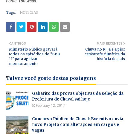
Fonte:
180Graus.
Tags:
NOTÍCIAS
ANTIGOS
MAIS RECENTES
Ministério Público gravará
Chuva no RJ já é a pior
todos os episódios do “BBB
catástrofe climática da
11″ para agilizar
história do país
monitoramento
Talvez você goste destas postagens
Gabarito das provas objetivas da seleção da
Prefeitura de Chaval sai hoje
February 12, 2017
Concurso Público de Chaval: Executivo envia
novo Projeto com alterações em cargos e
vagas