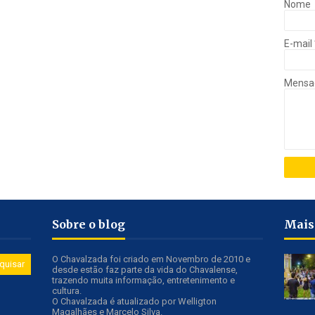
Nome
E-mail
Mens
Sobre o blog
Mais
O Chavalzada foi criado em Novembro de 2010 e
desde estão faz parte da vida do Chavalense,
trazendo muita informação, entretenimento e
cultura.
O Chavalzada é atualizado por Welligton
Magalhães e Marcelo Silva.