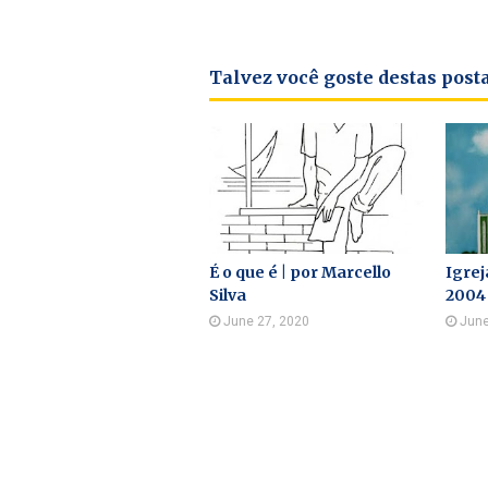
Talvez você goste destas pos
É o que é | por Marcello
Igrej
Silva
2004 
June 27, 2020
June