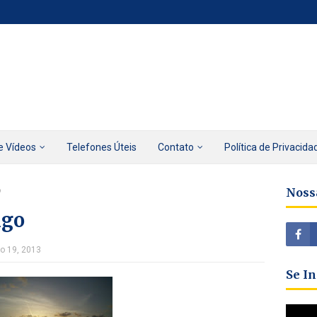
e Vídeos
Telefones Úteis
Contato
Política de Privacida
o
Noss
igo
ho 19, 2013
Se I