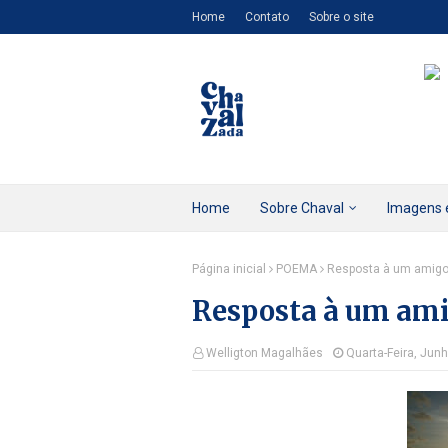
Home
Contato
Sobre o site
Home
Sobre Chaval
Imagens 
Página inicial
POEMA
Resposta à um amig
Resposta à um am
Welligton Magalhães
Quarta-Feira, Jun