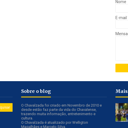
Nome
E-mail
Mens
Sobre o blog
Mais
O Chavalzada foi criado em Novembro de 2010 e
desde estão faz parte da vida do Chavalense,
trazendo muita informação, entretenimento e
cultura.
O Chavalzada é atualizado por Welligton
Magalhães e Marcelo Silva.