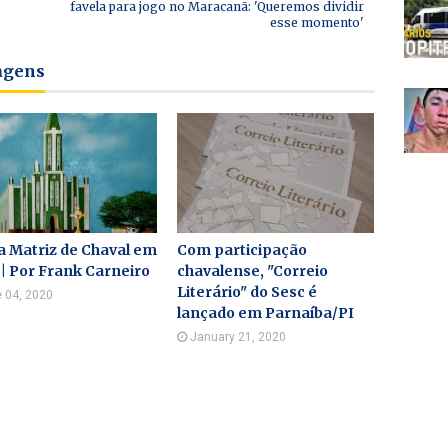
favela para jogo no Maracanã: 'Queremos dividir
esse momento'
tagens
a Matriz de Chaval em
Com participação
| Por Frank Carneiro
chavalense, "Correio
Literário" do Sesc é
 04, 2020
lançado em Parnaíba/PI
January 21, 2020