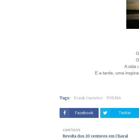
O
O
A vida
E a tarde, uma inspi
Tags:
Frank Carneiro
POEMA
Facebook
Twitter
ANTIGOS
Revolta dos 20 centavos em Chaval