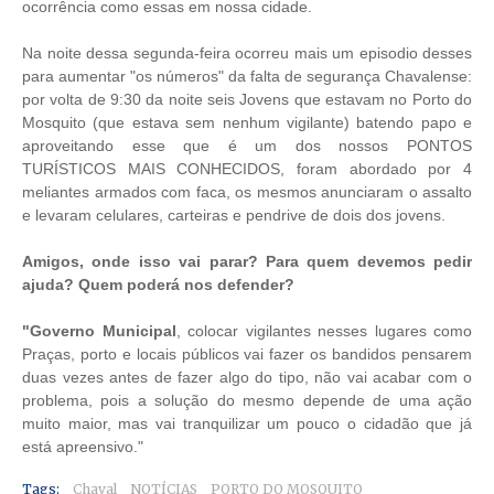
ocorrência como essas em nossa cidade.
Na noite dessa segunda-feira ocorreu mais um episodio desses
para aumentar "os números" da falta de segurança Chavalense:
por volta de 9:30 da noite seis Jovens que estavam no Porto do
Mosquito (que estava sem nenhum vigilante) batendo papo e
aproveitando esse que é um dos nossos PONTOS
TURÍSTICOS MAIS CONHECIDOS, foram abordado por 4
meliantes armados com faca, os mesmos anunciaram o assalto
e levaram celulares, carteiras e pendrive de dois dos jovens.
Amigos, onde isso vai parar? Para quem devemos pedir
ajuda? Quem poderá nos defender?
"Governo Municipal
, colocar vigilantes nesses lugares como
Praças, porto e locais públicos vai fazer os bandidos pensarem
duas vezes antes de fazer algo do tipo, não vai acabar com o
problema, pois a solução do mesmo depende de uma ação
muito maior, mas vai tranquilizar um pouco o cidadão que já
está apreensivo."
Tags:
Chaval
NOTÍCIAS
PORTO DO MOSQUITO