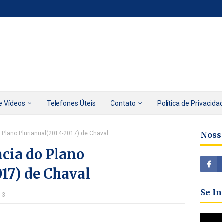
e Vídeos
Telefones Úteis
Contato
Política de Privacida
 Plano Plurianual(2014-2017) de Chaval
Noss
cia do Plano
17) de Chaval
Se I
13