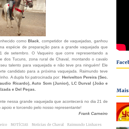
onhecido como
Black
, competidor de vaquejadas, ganhou
ma espécie de preparação para a grande vaquejada que
21 de setembro. O Vaqueiro que corre representando a
ade dos Tucuns, zona rural de Chaval, montando o cavalo
Face
seu talento para vaquejada e não teve pra ninguém! Ele
forte candidato para a próxima vaquejada. Raimundo teve
nho. A dupla foi patrocinada por:
Herivelton Pereira (Sec.
audio Ricardo), Auto Som (Junior), LC Durval (João e
lzada e Del Peças.
Mais
ente nessa grande vaquejada que acontecerá no dia 21 de
 apoio e torcendo pelo nosso representante!
Frank Carneiro
eiro
NOTÍCIAS
Noticias de Chaval
Raimundo Linhares