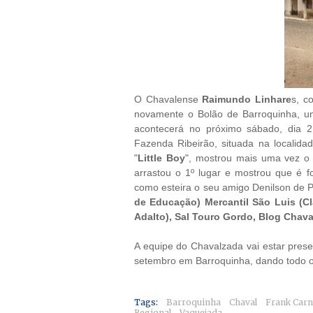
O Chavalense
Raimundo Linhare
s, c
novamente o Bolão de Barroquinha, u
acontecerá no próximo sábado, dia 
Fazenda Ribeirão, situada na localid
"
Little Boy
", mostrou mais uma vez o 
arrastou o 1º lugar e mostrou que é 
como esteira o seu amigo Denilson de Pi
de Educação) Mercantil São Luis (Cl
Adalto), Sal Touro Gordo, Blog Chava
A equipe do Chavalzada vai estar pres
setembro em Barroquinha, dando todo o
Tags:
Barroquinha
Chaval
Frank Carn
Regional
Vaquejada