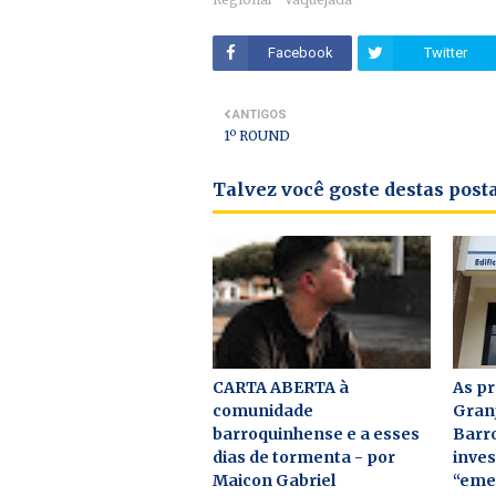
Facebook
Twitter
ANTIGOS
1º ROUND
Talvez você goste destas pos
CARTA ABERTA à
As pr
comunidade
Gran
barroquinhense e a esses
Barr
dias de tormenta - por
inves
Maicon Gabriel
“eme