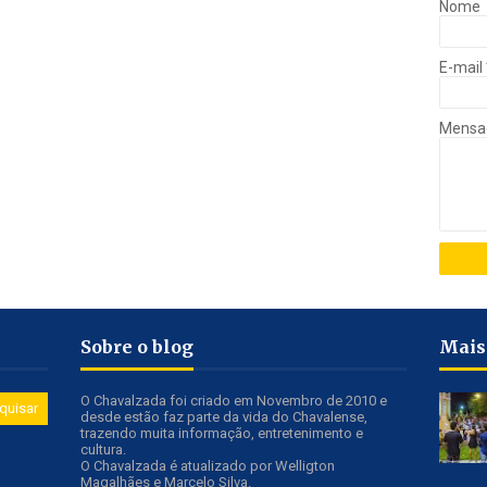
Nome
E-mail
Mens
Sobre o blog
Mais
O Chavalzada foi criado em Novembro de 2010 e
desde estão faz parte da vida do Chavalense,
trazendo muita informação, entretenimento e
cultura.
O Chavalzada é atualizado por Welligton
Magalhães e Marcelo Silva.