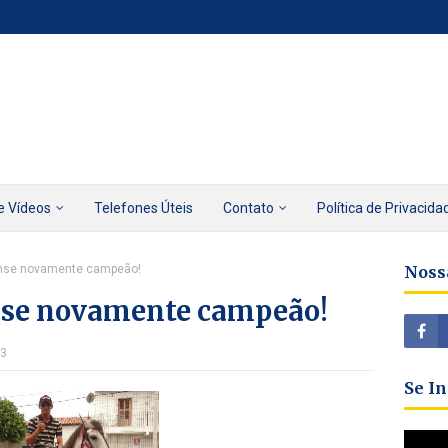
e Vídeos
Telefones Úteis
Contato
Política de Privacida
ense novamente campeão!
Noss
nse novamente campeão!
13
Se I