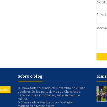
Nome
E-mail
Mens
Sobre o blog
Mais
O Chavalzada foi criado em Novembro de 2010 e
desde estão faz parte da vida do Chavalense,
trazendo muita informação, entretenimento e
cultura.
O Chavalzada é atualizado por Welligton
Magalhães e Marcelo Silva.