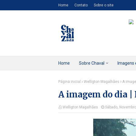
Home
Contato
Sobre o site
Home
Sobre Chaval
Imagens 
Página inicial
Welligton Magalhães
A image
A imagem do dia |
Welligton Magalhães
Sábado, Novembro