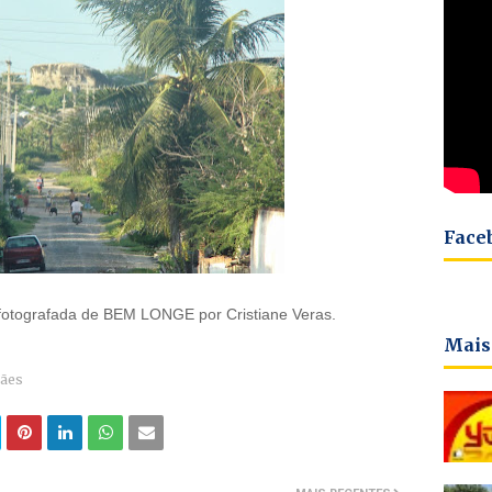
Face
fotografada de BEM LONGE por Cristiane Veras.
Mais
hães