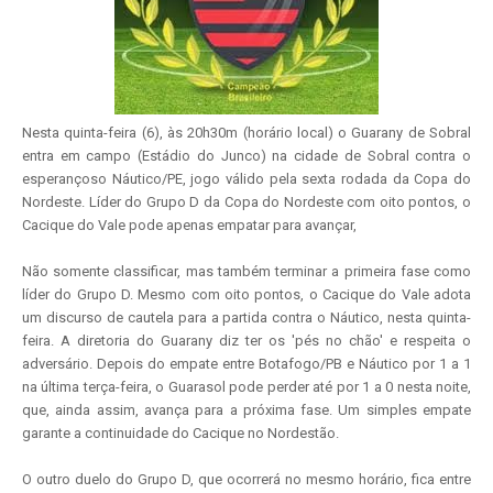
Nesta quinta-feira (6), às 20h30m (horário local) o Guarany de Sobral
entra em campo (Estádio do Junco) na cidade de Sobral contra o
esperançoso Náutico/PE, jogo válido pela sexta rodada da Copa do
Nordeste.
Líder do Grupo D da Copa do Nordeste com oito pontos, o
Cacique do Vale pode apenas empatar para avançar,
Não somente classificar, mas também terminar a primeira fase como
líder do Grupo D. Mesmo com oito pontos, o Cacique do Vale adota
um discurso de cautela para a partida contra o Náutico, nesta quinta-
feira. A diretoria do Guarany diz ter os 'pés no chão' e respeita o
adversário. Depois do empate entre Botafogo/PB e Náutico por 1 a 1
na última terça-feira, o Guarasol pode perder até por 1 a 0 nesta noite,
que, ainda assim, avança para a próxima fase. Um simples empate
garante a continuidade do Cacique no Nordestão.
O outro duelo do Grupo D, que ocorrerá no mesmo horário, fica entre