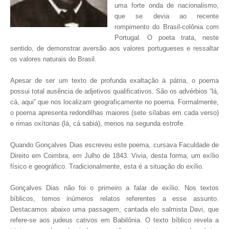
uma forte onda de nacionalismo,
que se devia ao recente
rompimento do Brasil-colônia com
Portugal. O poeta trata, neste
sentido, de demonstrar aversão aos valores portugueses e ressaltar
os valores naturais do Brasil.
Apesar de ser um texto de profunda exaltação à pátria, o poema
possui total ausência de adjetivos qualificativos. São os advérbios “lá,
cá, aqui” que nos localizam geograficamente no poema. Formalmente,
o poema apresenta redondilhas maiores (sete sílabas em cada verso)
e rimas oxítonas (lá, cá sabiá), menos na segunda estrofe.
Quando Gonçalves Dias escreveu este poema, cursava Faculdade de
Direito em Coimbra, em Julho de 1843. Vivia, desta forma, um exílio
físico e geográfico. Tradicionalmente, esta é a situação do exílio.
Gonçalves Dias não foi o primeiro a falar de exílio. Nos textos
bíblicos, temos inúmeros relatos referentes a esse assunto.
Destacamos abaixo uma passagem, cantada elo salmista Davi, que
refere-se aos judeus cativos em Babilônia. O texto bíblico revela a