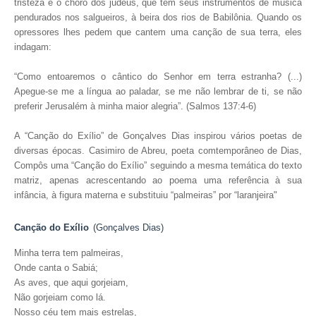
tristeza e o choro dos judeus, que têm seus instrumentos de música
pendurados nos salgueiros, à beira dos rios de Babilônia. Quando os
opressores lhes pedem que cantem uma canção de sua terra, eles
indagam:
“Como entoaremos o cântico do Senhor em terra estranha? (...)
Apegue-se me a língua ao paladar, se me não lembrar de ti, se não
preferir Jerusalém à minha maior alegria”. (Salmos 137:4-6)
A “Canção do Exílio” de Gonçalves Dias inspirou vários poetas de
diversas épocas. Casimiro de Abreu, poeta comtemporâneo de Dias,
Compôs uma “Canção do Exílio” seguindo a mesma temática do texto
matriz, apenas acrescentando ao poema uma referência à sua
infância, à figura materna e substituiu “palmeiras” por “laranjeira"
Canção do Exílio
(Gonçalves Dias)
Minha terra tem palmeiras,
Onde canta o Sabiá;
As aves, que aqui gorjeiam,
Não gorjeiam como lá.
Nosso céu tem mais estrelas,