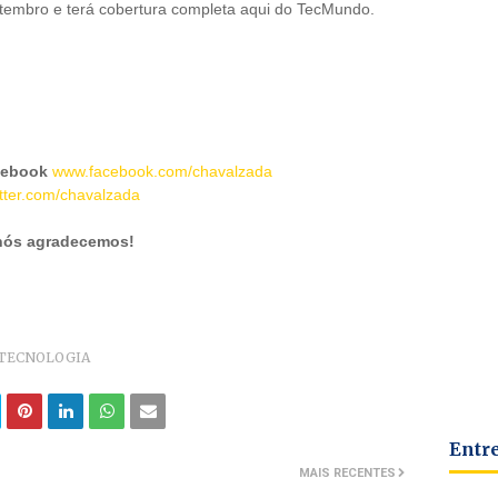
etembro e terá cobertura completa aqui do TecMundo.
cebook
www.facebook.com/chavalzada
tter.com/chavalzada
 nós agradecemos!
TECNOLOGIA
Entr
MAIS RECENTES