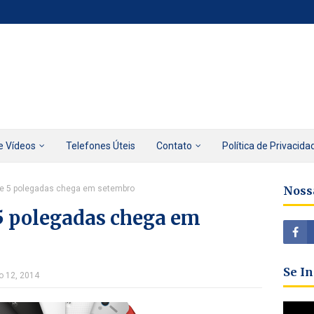
e Vídeos
Telefones Úteis
Contato
Política de Privacida
de 5 polegadas chega em setembro
Noss
5 polegadas chega em
Se I
o 12, 2014