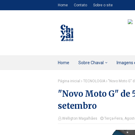
Home
Contato
Sobre o site
Home
Sobre Chaval
Imagens 
Página inicial
TECNOLOGIA
"Novo Moto G" 
"Novo Moto G" de 
setembro
Welligton Magalhães
Terça-Feira, Agost