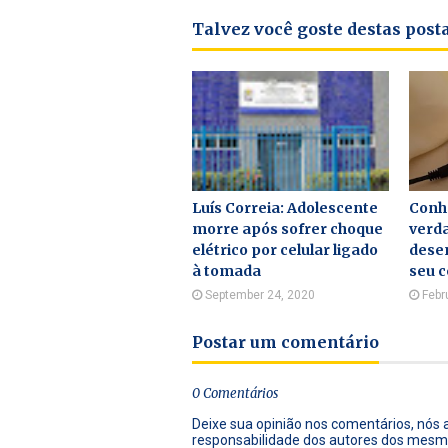
Talvez você goste destas pos
Luís Correia: Adolescente
Conhe
morre após sofrer choque
verda
elétrico por celular ligado
dese
à tomada
seu c
September 24, 2020
Febr
Postar um comentário
0 Comentários
Deixe sua opinião nos comentários, nós
responsabilidade dos autores dos mesm