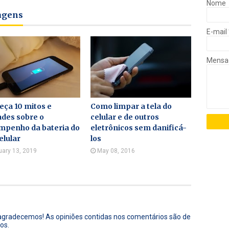
Nome
tagens
E-mail
Mens
ça 10 mitos e
Como limpar a tela do
des sobre o
celular e de outros
mpenho da bateria do
eletrônicos sem danificá-
elular
los
uary 13, 2019
May 08, 2016
 agradecemos! As opiniões contidas nos comentários são de
os.