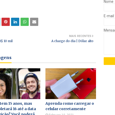
Nome
E-mail
Mens
MAIS RECENTES
R$ 10 mil
A charge do dia | Dólar alto
tagens
tem 15 anos, mas
Aprenda como carregar o
etará 16 até a data
celular corretamente
eição? Você poderá