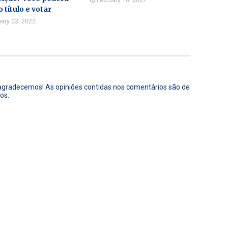
February 10, 2021
o título e votar
ary 03, 2022
 agradecemos! As opiniões contidas nos comentários são de
os.