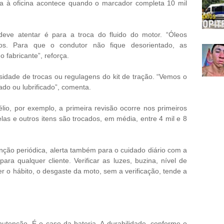
ida à oficina acontece quando o marcador completa 10 mil
eve atentar é para a troca do fluido do motor. “Óleos
os. Para que o condutor não fique desorientado, as
 fabricante”, reforça.
idade de trocas ou regulagens do kit de tração. “Vemos o
ado ou lubrificado”, comenta.
io, por exemplo, a primeira revisão ocorre nos primeiros
velas e outros itens são trocados, em média, entre 4 mil e 8
ção periódica, alerta também para o cuidado diário com a
ra qualquer cliente. Verificar as luzes, buzina, nível de
er o hábito, o desgaste da moto, sem a verificação, tende a
utenção. É o caso da bateria. A durabilidade, conforme o