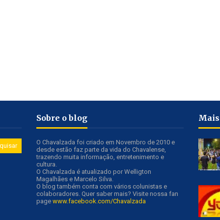
Sobre o blog
Mais
O Chavalzada foi criado em Novembro de 2010 e
desde estão faz parte da vida do Chavalense,
trazendo muita informação, entretenimento e
cultura.
O Chavalzada é atualizado por Welligton
Magalhães e Marcelo Silva.
O blog também conta com vários colunistas e
colaboradores. Quer saber mais? Visite nossa fan
page
www.facebook.com/Chavalzada