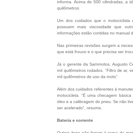
informa. Acima de 500 cilindradas, a 
quilômetros.
Um dos cuidados que o motociclista d
possuem mais viscosidade que outr
informações estão contidas no manual do
Nas primeiras revisões surgem a necess
que está frouxo e o que precisa ser troc
Já o gerente da Sammotos, Augusto Cél
mil quilômetros rodados. “Filtro de ar, 
mil quilômetros de uso da moto”.
Além dos cuidados referentes à manuten
motocicleta. “É uma checagem básica pa
óleo e a calibragem do pneu. Se não tiv
ser acelerado”, resume.
Bateria e corrente
Outros itens não fogem à regra da man