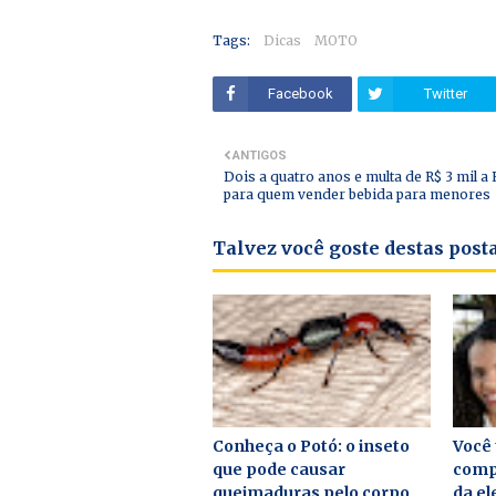
Tags:
Dicas
MOTO
Facebook
Twitter
ANTIGOS
Dois a quatro anos e multa de R$ 3 mil a 
para quem vender bebida para menores
Talvez você goste destas pos
Conheça o Potó: o inseto
Você 
que pode causar
compl
queimaduras pelo corpo
da el