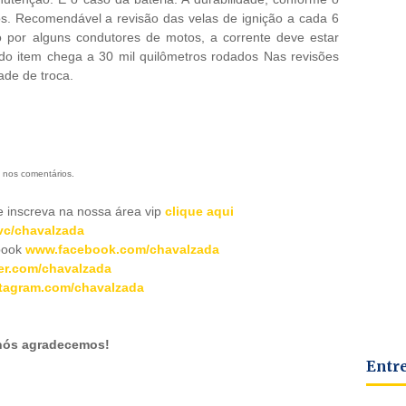
os. Recomendável a revisão das velas de ignição a cada 6
do por alguns condutores de motos, a corrente deve estar
 do item chega a 30 mil quilômetros rodados Nas revisões
idade de troca.
 nos comentários.
inscreva na nossa área vip
clique aqui
c/chavalzada
book
www.facebook.com/chavalzada
er.com/chavalzada
tagram.com/chavalzada
 nós agradecemos!
Entr