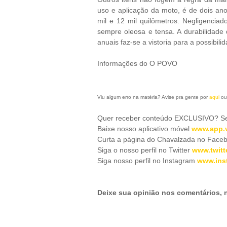
uso e aplicação da moto, é de dois an
mil e 12 mil quilômetros. Negligencia
sempre oleosa e tensa. A durabilidade
anuais faz-se a vistoria para a possibil
Informações do O POVO
Viu algum erro na matéria? Avise pra gente por
aqui
ou
Quer receber conteúdo EXCLUSIVO? Se 
Baixe nosso aplicativo móve
l
www.app.v
Curta a página do Chavalzada no Face
Siga o nosso perfil no Twitter
www.twitt
Siga nosso perfil no Instagram
www.ins
Deixe sua opinião nos comentários,