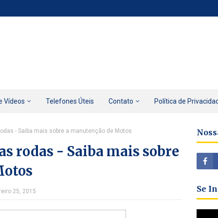
e Vídeos
Telefones Úteis
Contato
Política de Privacida
 rodas - Saiba mais sobre a manutenção de Motos
Noss
uas rodas - Saiba mais sobre
Motos
Se I
reiro 25, 2015