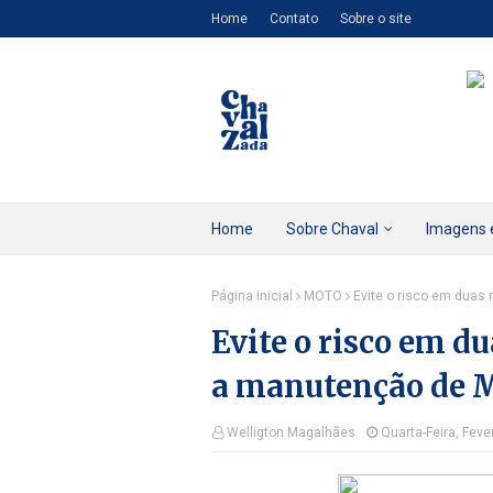
Home
Contato
Sobre o site
Home
Sobre Chaval
Imagens 
Página inicial
MOTO
Evite o risco em duas
Evite o risco em d
a manutenção de 
Welligton Magalhães
Quarta-Feira, Feve