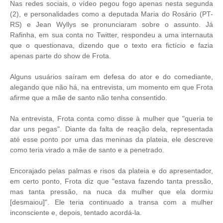
Nas redes sociais, o vídeo pegou fogo apenas nesta segunda
(2), e personalidades como a deputada Maria do Rosário (PT-
RS) e Jean Wyllys se pronunciaram sobre o assunto. Já
Rafinha, em sua conta no Twitter, respondeu a uma internauta
que o questionava, dizendo que o texto era fictício e fazia
apenas parte do show de Frota.
Alguns usuários saíram em defesa do ator e do comediante,
alegando que não há, na entrevista, um momento em que Frota
afirme que a mãe de santo não tenha consentido.
Na entrevista, Frota conta como disse à mulher que "queria te
dar uns pegas". Diante da falta de reação dela, representada
até esse ponto por uma das meninas da plateia, ele descreve
como teria virado a mãe de santo e a penetrado.
Encorajado pelas palmas e risos da plateia e do apresentador,
em certo ponto, Frota diz que "estava fazendo tanta pressão,
mas tanta pressão, na nuca da mulher que ela dormiu
[desmaiou]". Ele teria continuado a transa com a mulher
inconsciente e, depois, tentado acordá-la.