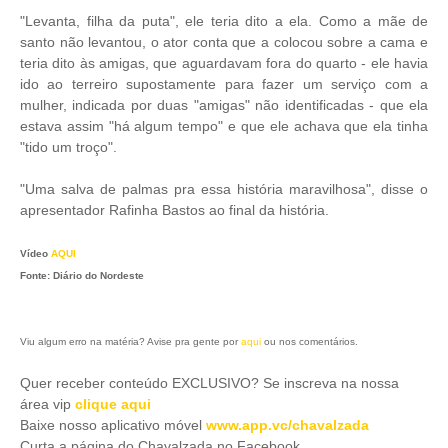
"Levanta, filha da puta", ele teria dito a ela. Como a mãe de
santo não levantou, o ator conta que a colocou sobre a cama e
teria dito às amigas, que aguardavam fora do quarto - ele havia
ido ao terreiro supostamente para fazer um serviço com a
mulher, indicada por duas "amigas" não identificadas - que ela
estava assim "há algum tempo" e que ele achava que ela tinha
"tido um troço".
"Uma salva de palmas pra essa história maravilhosa", disse o
apresentador Rafinha Bastos ao final da história.
Vídeo
AQUI
Fonte: Diário do Nordeste
Viu algum erro na matéria? Avise pra gente por
aqui
ou nos comentários.
Quer receber conteúdo EXCLUSIVO? Se inscreva na nossa
área vip
clique aqui
Baixe nosso aplicativo móve
l
www.app.vc/chavalzada
Curta a página do Chavalzada no Facebook