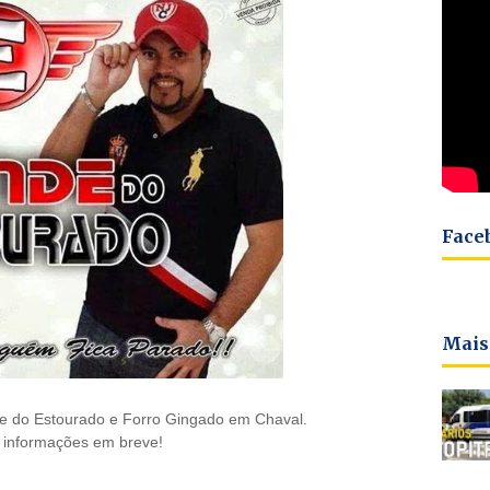
Face
Mais
de do Estourado e Forro Gingado em Chaval.
 informações em breve!