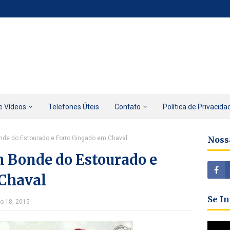
e Vídeos
Telefones Úteis
Contato
Política de Privacida
nde do Estourado e Forro Gingado em Chaval
Noss
m Bonde do Estourado e
Chaval
Se I
ço 18, 2015