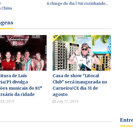
e
A charge do dia | Vai cozinhando...
a China
tagens
itura de Luís
Casa de show "Litoral
ia/PI divulga
Club" será inaugurada no
ões musicais do 81º
Carneiro/CE dia 31 de
rsário da cidade
agosto
 24, 2019
July 11, 2019
Entr