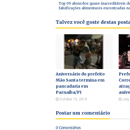
Top 09 absurdos quase inacreditáveis d
falsificações alimentares encontradas n
Talvez você goste destas pos
Aniversário do prefeito
Prefe
Mão Santa termina em
Corre
pancadaria em
atraç
Parnaíba/PI
anive
October 15, 2019
July
Postar um comentário
0 Comentários