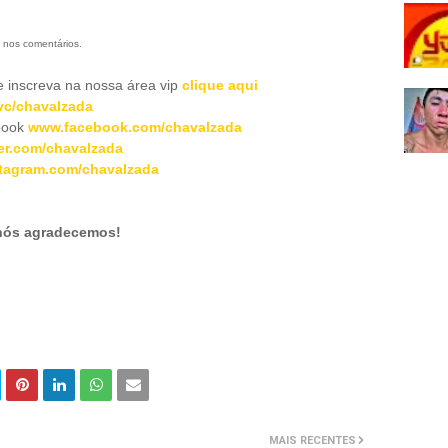
 nos comentários.
inscreva na nossa área vip
clique aqui
c/chavalzada
book
www.facebook.com/chavalzada
er.com/chavalzada
tagram.com/chavalzada
 nós agradecemos!
MAIS RECENTES