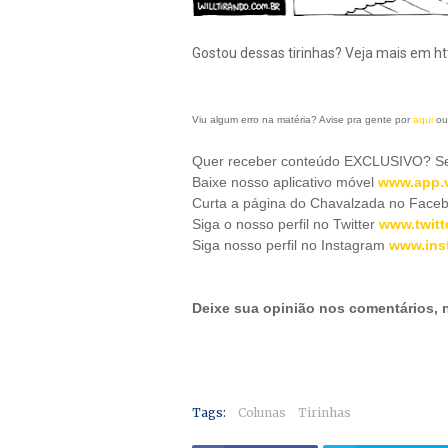
Gostou dessas tirinhas? Veja mais em htt
Viu algum erro na matéria? Avise pra gente por
aqui
ou
Quer receber conteúdo EXCLUSIVO? Se 
Baixe nosso aplicativo móve
l
www.app.v
Curta a página do Chavalzada no Face
Siga o nosso perfil no Twitter
www.twitt
Siga nosso perfil no Instagram
www.ins
Deixe sua opinião nos comentários,
Tags:
Colunas
Tirinhas