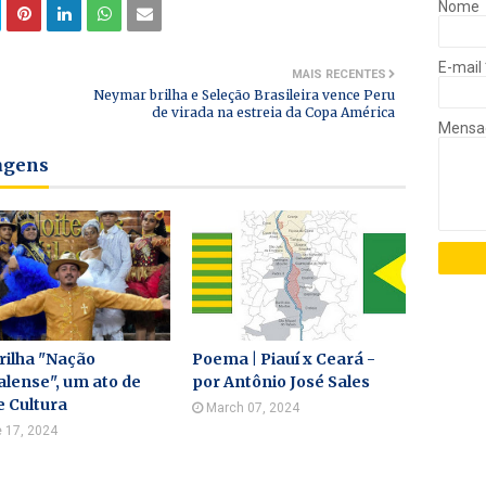
Nome
E-mail
MAIS RECENTES
Neymar brilha e Seleção Brasileira vence Peru
de virada na estreia da Copa América
Mens
tagens
rilha "Nação
Poema | Piauí x Ceará -
lense", um ato de
por Antônio José Sales
e Cultura
March 07, 2024
 17, 2024