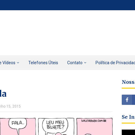
e Vídeos
Telefones Úteis
Contato
Política de Privacida
Noss
da
nho 15, 2015
Se I