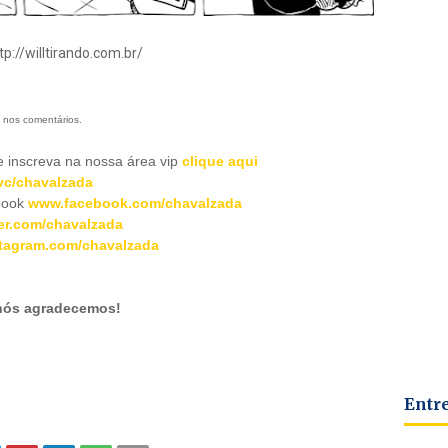
p://willtirando.com.br/
 nos comentários.
inscreva na nossa área vip
clique aqui
c/chavalzada
book
www.facebook.com/chavalzada
er.com/chavalzada
tagram.com/chavalzada
 nós agradecemos!
Entr