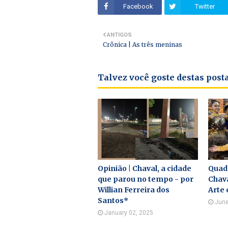
Facebook
Twitter
ANTIGOS
Crônica | As três meninas
Talvez você goste destas pos
Opinião | Chaval, a cidade
Quad
que parou no tempo - por
Chava
Willian Ferreira dos
Arte 
Santos*
June
January 02, 2025