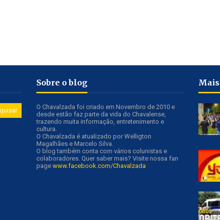
Sobre o blog
Mais
O Chavalzada foi criado em Novembro de 2010 e
desde estão faz parte da vida do Chavalense,
trazendo muita informação, entretenimento e
cultura.
O Chavalzada é atualizado por Welligton
Magalhães e Marcelo Silva.
O blog também conta com vários colunistas e
colaboradores. Quer saber mais? Visite nossa fan
page
www.facebook.com/Chavalzada