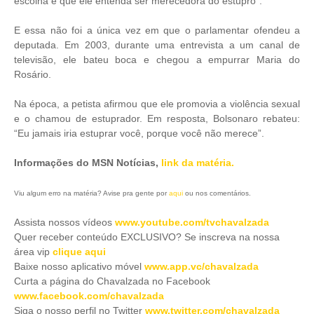
escolha e que ele entenda ser merecedora do estupro”.
E essa não foi a única vez em que o parlamentar ofendeu a
deputada. Em 2003, durante uma entrevista a um canal de
televisão, ele bateu boca e chegou a empurrar Maria do
Rosário.
Na época, a petista afirmou que ele promovia a violência sexual
e o chamou de estuprador. Em resposta, Bolsonaro rebateu:
“Eu jamais iria estuprar você, porque você não merece”.
Informações do MSN Notícias,
link da matéria.
Viu algum erro na matéria? Avise pra gente por
aqui
ou nos comentários.
Assista nossos vídeos
www.youtube.com/tvchavalzada
Quer receber conteúdo EXCLUSIVO? Se inscreva na nossa
área vip
clique aqui
Baixe nosso aplicativo móve
l
www.app.vc/chavalzada
Curta a página do Chavalzada no Facebook
www.facebook.com/chavalzada
Siga o nosso perfil no Twitter
www.twitter.com/chavalzada