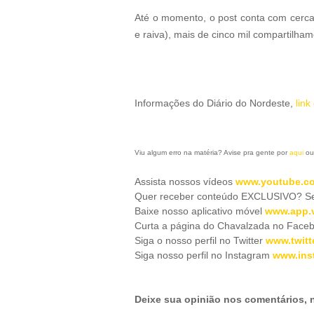
Até o momento, o post conta com cerca d
e raiva), mais de cinco mil compartilham
Informações do Diário do Nordeste,
link
Viu algum erro na matéria? Avise pra gente por
aqui
ou
Assista nossos vídeos
www.youtube.co
Quer receber conteúdo EXCLUSIVO? Se 
Baixe nosso aplicativo móve
l
www.app.v
Curta a página do Chavalzada no Face
Siga o nosso perfil no Twitter
www.twitt
Siga nosso perfil no Instagram
www.ins
Deixe sua opinião nos comentários,