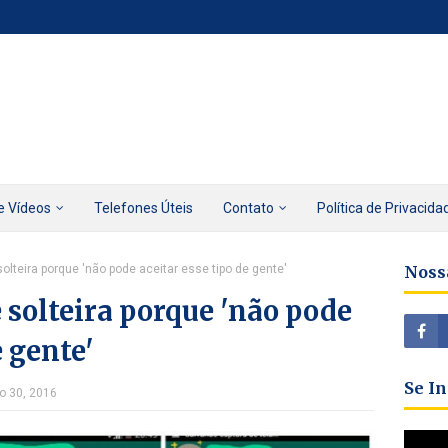
e Vídeos
Telefones Úteis
Contato
Política de Privacida
lteira porque 'não pode aceitar esse tipo de gente'
Noss
solteira porque 'não pode
e gente'
Se I
ho 30, 2016