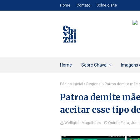
Home
Contato
Sobre o site
Home
Sobre Chaval
Imagens 
Página inicial
Regional
Patroa demite mãe so
Patroa demite mãe 
aceitar esse tipo d
Welligton Magalhães
Quinta-Feira, Jun