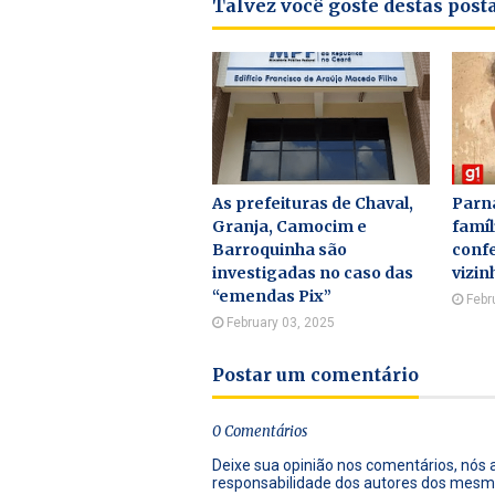
Talvez você goste destas pos
As prefeituras de Chaval,
Parna
Granja, Camocim e
famí
Barroquinha são
conf
investigadas no caso das
vizin
“emendas Pix”
Febr
February 03, 2025
Postar um comentário
0 Comentários
Deixe sua opinião nos comentários, nós
responsabilidade dos autores dos mesm