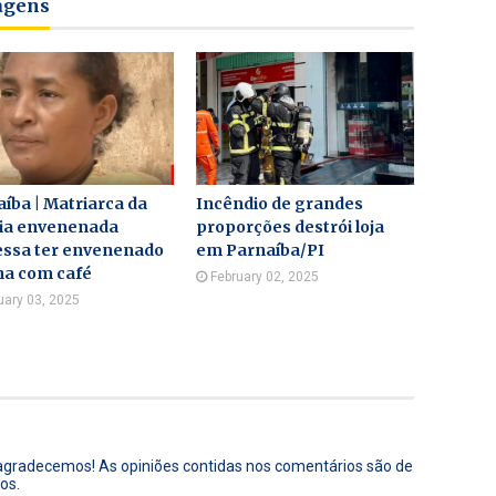
tagens
íba | Matriarca da
Incêndio de grandes
lia envenenada
proporções destrói loja
essa ter envenenado
em Parnaíba/PI
ha com café
February 02, 2025
uary 03, 2025
 agradecemos! As opiniões contidas nos comentários são de
os.