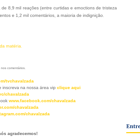
e 8,9 mil reações (entre curtidas e emoctions de tristeza
entos e 1,2 mil comentários, a maioria de indignição.
 da matéria.
 nos comentários.
m/tvchavalzada
inscreva na nossa área vip
clique aqui
c/chavalzada
book
www.facebook.com/chavalzada
er.com/chavalzada
tagram.com/chavalzada
Entr
 nós agradecemos!