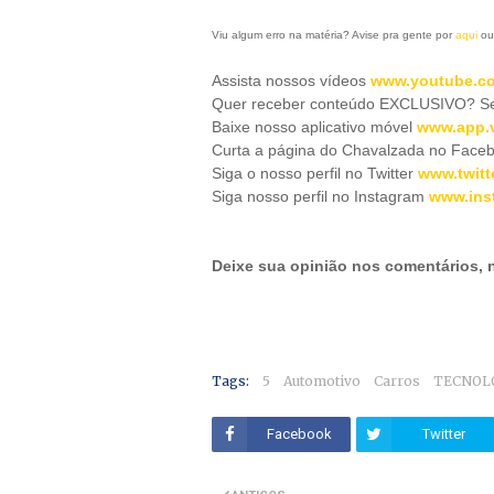
Viu algum erro na matéria? Avise pra gente por
aqui
ou
Assista nossos vídeos
www.youtube.co
Quer receber conteúdo EXCLUSIVO? Se 
Baixe nosso aplicativo móve
l
www.app.v
Curta a página do Chavalzada no Face
Siga o nosso perfil no Twitter
www.twitt
Siga nosso perfil no Instagram
www.ins
Deixe sua opinião nos comentários,
Tags:
5
Automotivo
Carros
TECNOL
Facebook
Twitter