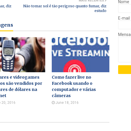
MAIS RECENTES
Nome
ar, diz
Não tomar sol é tão perigoso quanto fumar, diz
estudo
E-mail
tagens
Mens
lares e videogames
Como fazer live no
os são vendidos por
Facebook usando o
res de dólares na
computador e várias
net
câmeras
 20, 2016
June 18, 2016