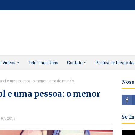
e Vídeos
Telefones Úteis
Contato
Política de Privacida
farol e uma pessoa: o menor carro do mundo
Noss
ol e uma pessoa: o menor
Se I
 07, 2016