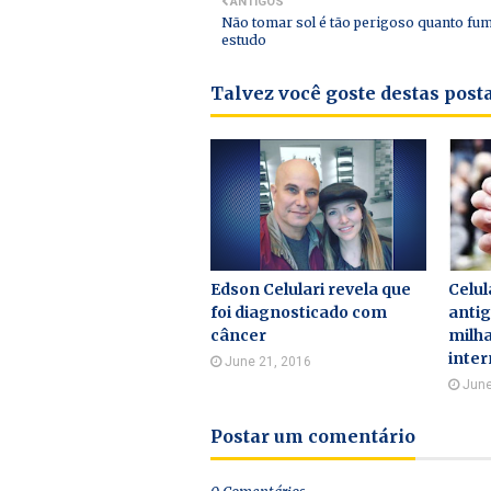
ANTIGOS
Não tomar sol é tão perigoso quanto fum
estudo
Talvez você goste destas pos
Edson Celulari revela que
Celu
foi diagnosticado com
antig
câncer
milha
inter
June 21, 2016
June
Postar um comentário