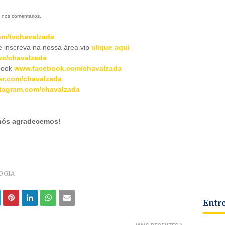
 nos comentários.
m/tvchavalzada
inscreva na nossa área vip
clique aqui
c/chavalzada
book
www.facebook.com/chavalzada
er.com/chavalzada
tagram.com/chavalzada
 nós agradecemos!
OGIA
Entr