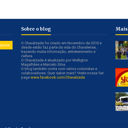
Sobre o blog
Mais
O Chavalzada foi criado em Novembro de 2010 e
desde estão faz parte da vida do Chavalense,
trazendo muita informação, entretenimento e
cultura.
O Chavalzada é atualizado por Welligton
Magalhães e Marcelo Silva.
O blog também conta com vários colunistas e
colaboradores. Quer saber mais? Visite nossa fan
page
www.facebook.com/Chavalzada