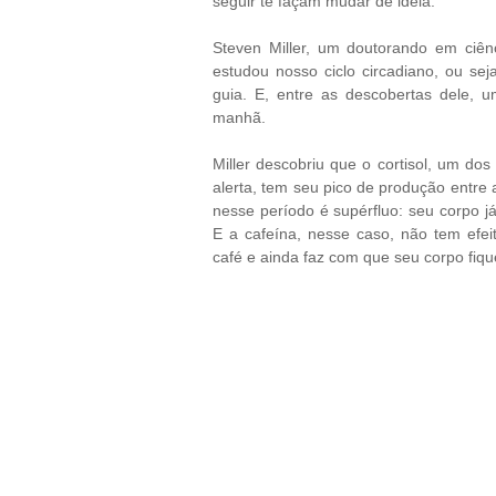
seguir te façam mudar de ideia.
Steven Miller, um doutorando em ciê
estudou nosso ciclo circadiano, ou se
guia. E, entre as descobertas dele, 
manhã.
Miller descobriu que o cortisol, um dos
alerta, tem seu pico de produção entre 
nesse período é supérfluo: seu corpo j
E a cafeína, nesse caso, não tem efeito
café e ainda faz com que seu corpo fique