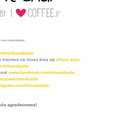
 nos comentários.
m/tvchavalzada
inscreva na nossa área vip
clique aqui
c/chavalzada
book
www.facebook.com/chavalzada
er.com/chavalzada
tagram.com/chavalzada
 nós agradecemos!