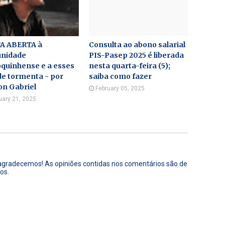
A ABERTA à
Consulta ao abono salarial
nidade
PIS-Pasep 2025 é liberada
quinhense e a esses
nesta quarta-feira (5);
de tormenta - por
saiba como fazer
on Gabriel
February 05, 2025
uary 21, 2025
 agradecemos! As opiniões contidas nos comentários são de
os.