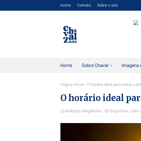
Home
Contato
Sobre o site
Home
Sobre Chaval
Imagens 
Página inicial
O horário ideal para tomar café
O horário ideal pa
Welligton Magalhães
Terça-Feira, Julho