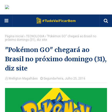
Página inicial
TECNOLOGIA
"Pokémon GO" chegará ao Brasil no
próximo domingo (31), diz site
"Pokémon GO" chegará ao
Brasil no próximo domingo (31),
diz site
Welligton Magalhães
Segunda-Feira, Julho 25, 2016