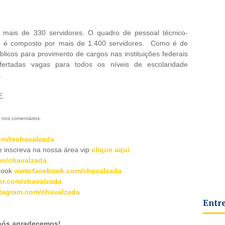
ais de 330 servidores. O quadro de pessoal técnico-
ente é composto por mais de 1.400 servidores. Como é de
icos para provimento de cargos nas instituições federais
ertadas vagas para todos os níveis de escolaridade
.
CE.
 nos comentários.
m/tvchavalzada
inscreva na nossa área vip
clique aqui
c/chavalzada
book
www.facebook.com/chavalzada
er.com/chavalzada
tagram.com/chavalzada
Entr
 nós agradecemos!