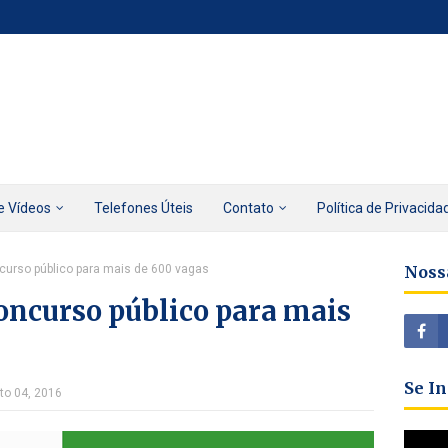
e Vídeos
Telefones Úteis
Contato
Política de Privacida
ncurso público para mais de 600 vagas
Noss
oncurso público para mais
Se I
to 04, 2016