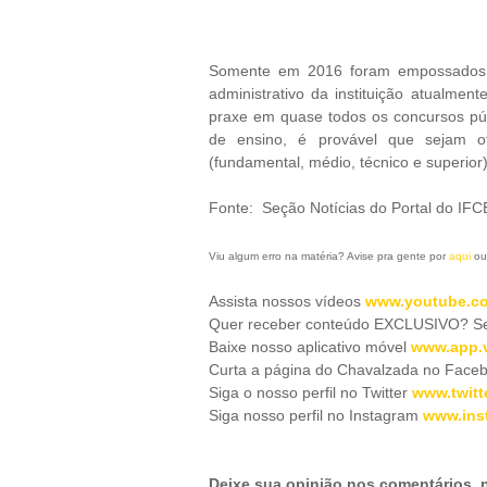
Somente em 2016 foram empossados m
administrativo da instituição atualm
praxe em quase todos os concursos públ
de ensino, é provável que sejam of
(fundamental, médio, técnico e superior)
Fonte: Seção Notícias do Portal do IF
Viu algum erro na matéria? Avise pra gente por
aqui
ou
Assista nossos vídeos
www.youtube.co
Quer receber conteúdo EXCLUSIVO? Se 
Baixe nosso aplicativo móve
l
www.app.v
Curta a página do Chavalzada no Face
Siga o nosso perfil no Twitter
www.twitt
Siga nosso perfil no Instagram
www.ins
Deixe sua opinião nos comentários,