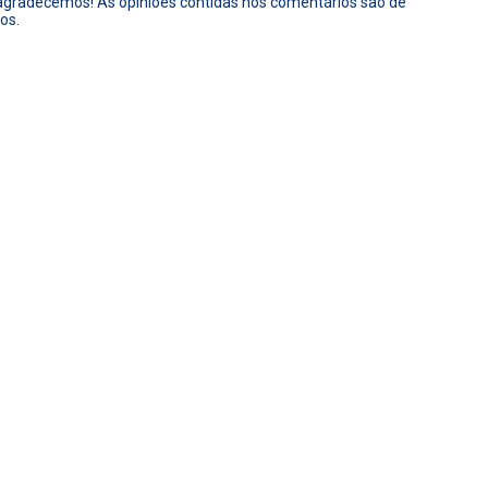
 agradecemos! As opiniões contidas nos comentários são de
os.