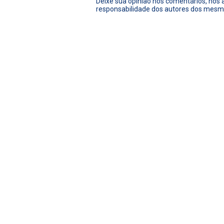
Deixe sua opinião nos comentários, nós
responsabilidade dos autores dos mesm