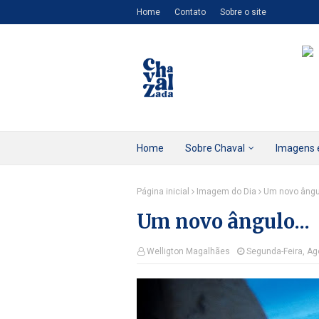
Home
Contato
Sobre o site
Home
Sobre Chaval
Imagens 
Página inicial
Imagem do Dia
Um novo ângul
Um novo ângulo...
Welligton Magalhães
Segunda-Feira, Ag