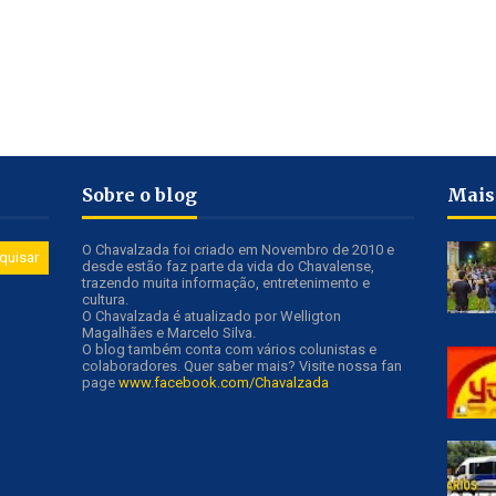
Sobre o blog
Mais
O Chavalzada foi criado em Novembro de 2010 e
desde estão faz parte da vida do Chavalense,
trazendo muita informação, entretenimento e
cultura.
O Chavalzada é atualizado por Welligton
Magalhães e Marcelo Silva.
O blog também conta com vários colunistas e
colaboradores. Quer saber mais? Visite nossa fan
page
www.facebook.com/Chavalzada