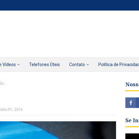
e Vídeos
Telefones Úteis
Contato
Política de Privacida
o...
Noss
osto 01, 2016
Se I