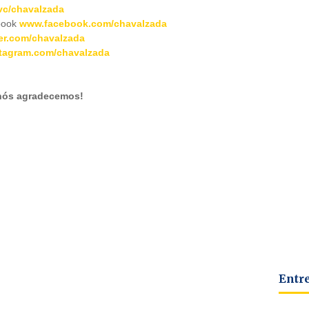
c/chavalzada
book
www.facebook.com/chavalzada
er.com/chavalzada
tagram.com/chavalzada
 nós agradecemos!
Entr