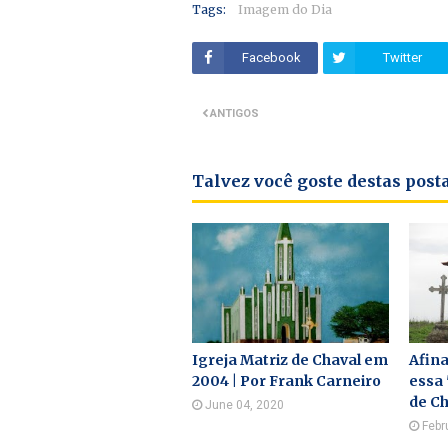
Tags:
Imagem do Dia
Facebook
Twitter
ANTIGOS
Talvez você goste destas pos
Igreja Matriz de Chaval em
Afina
2004 | Por Frank Carneiro
essa 
de Ch
June 04, 2020
Febr