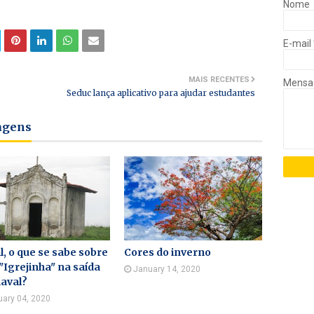
Nome
E-mail
MAIS RECENTES
Mens
Seduc lança aplicativo para ajudar estudantes
tagens
l, o que se sabe sobre
Cores do inverno
"Igrejinha" na saída
January 14, 2020
aval?
uary 04, 2020