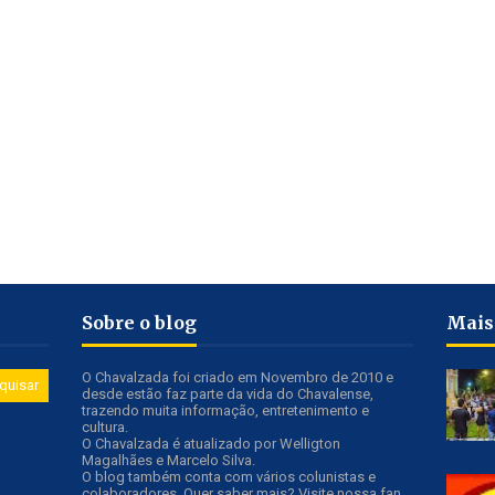
Sobre o blog
Mais
O Chavalzada foi criado em Novembro de 2010 e
desde estão faz parte da vida do Chavalense,
trazendo muita informação, entretenimento e
cultura.
O Chavalzada é atualizado por Welligton
Magalhães e Marcelo Silva.
O blog também conta com vários colunistas e
colaboradores. Quer saber mais? Visite nossa fan