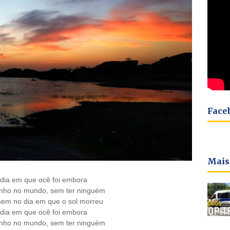
Face
Mais
 dia em que ocê foi embora
zinho no mundo, sem ter ninguém
mem no dia em que o sol morreu
 dia em que ocê foi embora
zinho no mundo, sem ter ninguém