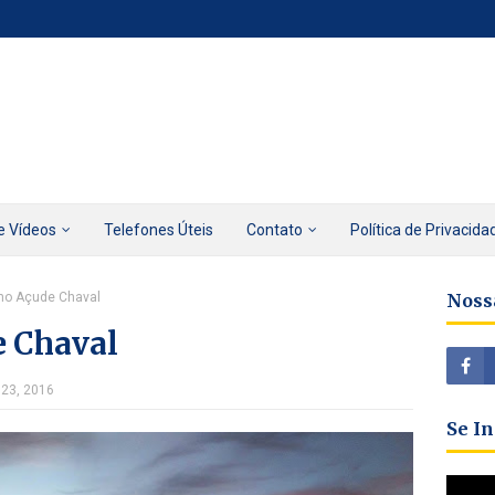
e Vídeos
Telefones Úteis
Contato
Política de Privacida
 no Açude Chaval
Noss
e Chaval
 23, 2016
Se I