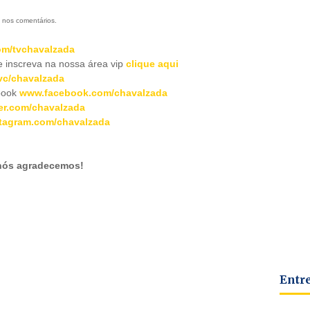
 nos comentários.
m/tvchavalzada
inscreva na nossa área vip
clique aqui
c/chavalzada
book
www.facebook.com/chavalzada
er.com/chavalzada
tagram.com/chavalzada
 nós agradecemos!
Entr