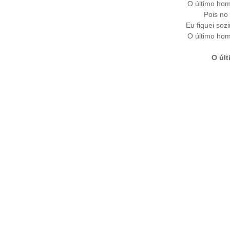
O último ho
Pois no
Eu fiquei so
O último ho
O últ