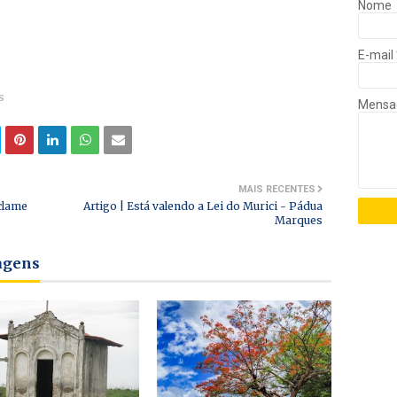
Nome
E-mail
s
Mens
MAIS RECENTES
eclame
Artigo | Está valendo a Lei do Murici - Pádua
Marques
tagens