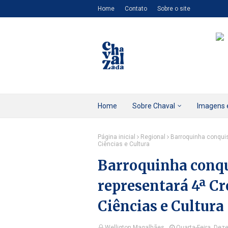
Home
Contato
Sobre o site
Home
Sobre Chaval
Imagens 
Página inicial
Regional
Barroquinha conquis
Ciências e Cultura
Barroquinha conqui
representará 4ª Cr
Ciências e Cultura
Welligton Magalhães
Quarta-Feira, Dez