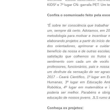
KIDS² e
7º lugar CN- garrafa PET: Um t
Confira o comunicado feito pela esc
"É sobre ter consciência que trabalha
um, sempre dá certo. Adotamos, em 201
metodologia para motivar e incentivar n
elaborando projetos a partir do início 
dos orientadores, aprimorar e cuida
benefício da nossa e de outras escola
satisfação que colhemos os frutos 
sentimento com cada um de vocês 
professores, funcionários, pais e nos
um desfrute da sensação de ser agrac
2017 - Ceará Científico, 1º lugar em Ed
Humanas, 3º lugar em Educação Ambie
Robótica, 4º lugar em matemática e 
poderia ser melhor. Parabéns e obr
educação de nossos jovens. JLS rumo à 
Conheça os projetos: