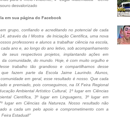
esouro desvalorizado
ola em sua página do Facebook
r em grupo, confiando e acreditando no potencial de cada
4, através da I Mostra de Iniciação Científica, uma nova
ossos professores e alunos a trabalhar ciência na escola,
de cada ano e, ao longo do ano letivo, sob acompanhamento
r de seus respectivos projetos, implantando ações em
s, da comunidade, do mundo. Hoje, é com muito orgulho e
desse trabalho tão grandioso e compartilhamos desse
que fazem parte da Escola Jaime Laurindo. Alunos,
sa comunidade em geral, esse resultado é nosso. Que cada
iado e premiado, pois conseguimos, na IX Feira Regional
ucação Ambiental Artístico Cultural, 1º lugar em Ciências
ntal Científica, 3º lugar em Linguagens, 3º lugar em
7º lugar em Ciências da Natureza. Nosso resultado não
igado a cada um pelo apoio e comprometimento com a
Feira Estadual!"