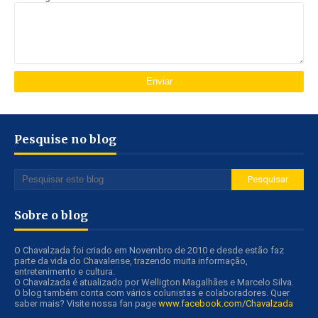
Pesquise no blog
Sobre o blog
O Chavalzada foi criado em Novembro de 2010 e desde estão faz
parte da vida do Chavalense, trazendo muita informação,
entretenimento e cultura.
O Chavalzada é atualizado por Welligton Magalhães e Marcelo Silva.
O blog também conta com vários colunistas e colaboradores. Quer
saber mais? Visite nossa fan page
www.facebook.com/Chavalzada