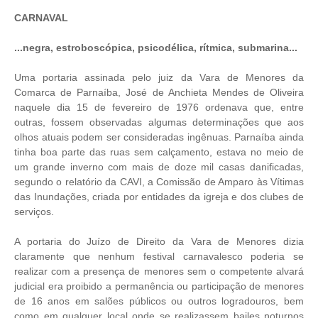
CARNAVAL
...negra, estroboscópica, psicodélica, rítmica, submarina...
Uma portaria assinada pelo juiz da Vara de Menores da
Comarca de Parnaíba, José de Anchieta Mendes de Oliveira
naquele dia 15 de fevereiro de 1976 ordenava que, entre
outras, fossem observadas algumas determinações que aos
olhos atuais podem ser consideradas ingênuas. Parnaíba ainda
tinha boa parte das ruas sem calçamento, estava no meio de
um grande inverno com mais de doze mil casas danificadas,
segundo o relatório da CAVI, a Comissão de Amparo às Vítimas
das Inundações, criada por entidades da igreja e dos clubes de
serviços.
A portaria do Juízo de Direito da Vara de Menores dizia
claramente que nenhum festival carnavalesco poderia se
realizar com a presença de menores sem o competente alvará
judicial era proibido a permanência ou participação de menores
de 16 anos em salões públicos ou outros logradouros, bem
como em qualquer local onde se realizassem bailes noturnos