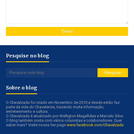
Pesquise no blog
Sobre o blog
O Chavalzada foi criado em Novembro de 2010 e desde estão faz
parte da vida do Chavalense, trazendo muita informação,
entretenimento e cultura.
O Chavalzada é atualizado por Welligton Magalhães e Marcelo Silva.
O blog também conta com vários colunistas e colaboradores. Quer
saber mais? Visite nossa fan page
www.facebook.com/Chavalzada