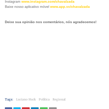
Instagram
www.instagram.com/chavalzada
Baixe nosso aplicativo móve
l
www.app.vc/chavalzada
Deixe sua opinião nos comentários, nós agradecemos!
Tags:
Luciano Huck
Política
Regional