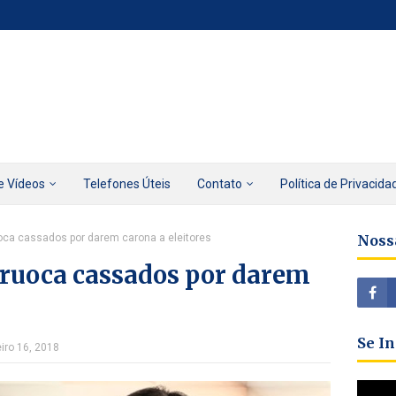
e Vídeos
Telefones Úteis
Contato
Política de Privacida
uoca cassados por darem carona a eleitores
Noss
 Uruoca cassados por darem
Se I
eiro 16, 2018