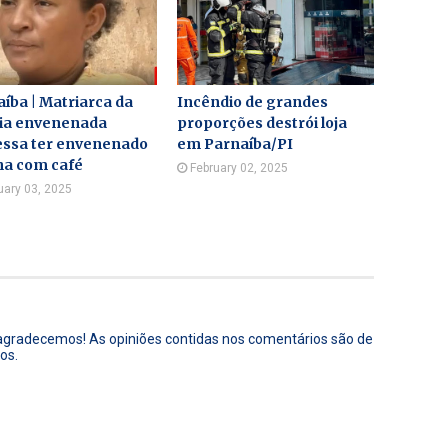
íba | Matriarca da
Incêndio de grandes
lia envenenada
proporções destrói loja
essa ter envenenado
em Parnaíba/PI
ha com café
February 02, 2025
uary 03, 2025
 agradecemos! As opiniões contidas nos comentários são de
os.