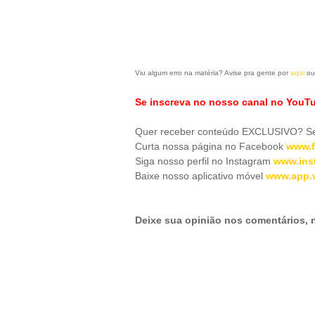
Viu algum erro na matéria? Avise pra gente por
aqui
ou
Se inscreva no nosso canal no YouT
Quer receber conteúdo EXCLUSIVO? Se 
Curta nossa página no Facebook
www.f
Siga nosso perfil no Instagram
www.ins
Baixe nosso aplicativo móve
l
www.app.v
Deixe sua opinião nos comentários,