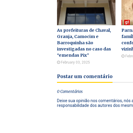
As prefeituras de Chaval,
Parna
Granja, Camocim e
famí
Barroquinha são
conf
investigadas no caso das
vizin
“emendas Pix”
Febr
February 03, 2025
Postar um comentário
0 Comentários
Deixe sua opinião nos comentários, nós
responsabilidade dos autores dos mesm