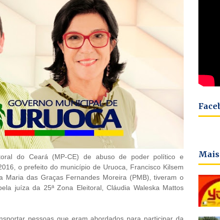
Face
Mais
eitoral do Ceará (MP-CE) de abuso de poder político e
016, o prefeito do município de Uruoca, Francisco Kilsem
ita Maria das Graças Fernandes Moreira (PMB), tiveram o
ela juíza da 25ª Zona Eleitoral, Cláudia Waleska Mattos
ansportar pessoas que eram abordados para participar da