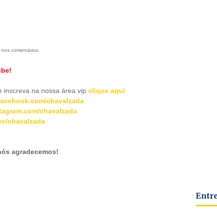
 nos comentários.
ube!
inscreva na nossa área vip
clique aqui
acebook.com/chavalzada
tagram.com/chavalzada
c/chavalzada
 nós agradecemos!
Entr