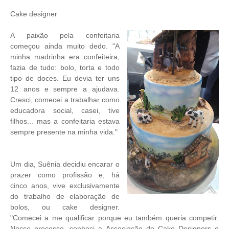
Cake designer
A paixão pela confeitaria
começou ainda muito dedo. "A
minha madrinha era confeiteira,
fazia de tudo: bolo, torta e todo
tipo de doces. Eu devia ter uns
12 anos e sempre a ajudava.
Cresci, comecei a trabalhar como
educadora social, casei, tive
filhos... mas a confeitaria estava
sempre presente na minha vida."
Um dia, Suênia decidiu encarar o
prazer como profissão e, há
cinco anos, vive exclusivamente
do trabalho de elaboração de
bolos, ou cake designer.
"Comecei a me qualificar porque eu também queria competir.
Nesse processo, conheci a Associação de Cake Designers e