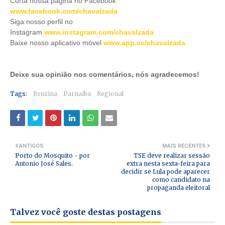
Curta nossa página no Facebook
www.facebook.com/chavalzada
Siga nosso perfil no
Instagram
www.instagram.com/chavalzada
Baixe nosso aplicativo móve
l
www.app.vc/chavalzada
Deixe sua opinião nos comentários, nós agradecemos!
Tags:
Bruzina
Parnaíba
Regional
ANTIGOS
MAIS RECENTES
Porto do Mosquito - por
TSE deve realizar sessão
Antonio José Sales.
extra nesta sexta-feira para
decidir se Lula pode aparecer
como candidato na
propaganda eleitoral
Talvez você goste destas postagens