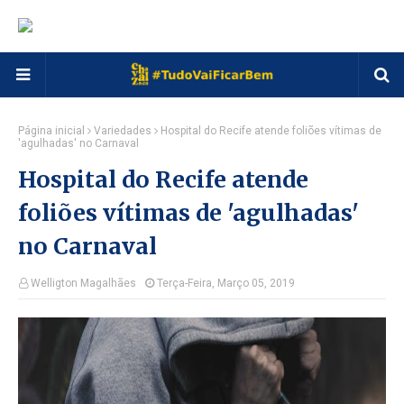
Página inicial
Variedades
Hospital do Recife atende foliões vítimas de
'agulhadas' no Carnaval
Hospital do Recife atende
foliões vítimas de 'agulhadas'
no Carnaval
Welligton Magalhães
Terça-Feira, Março 05, 2019