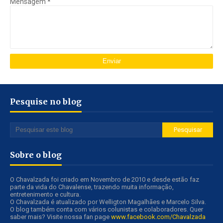
Mensagem
*
Pesquise no blog
Sobre o blog
O Chavalzada foi criado em Novembro de 2010 e desde estão faz
parte da vida do Chavalense, trazendo muita informação,
entretenimento e cultura.
O Chavalzada é atualizado por Welligton Magalhães e Marcelo Silva.
O blog também conta com vários colunistas e colaboradores. Quer
saber mais? Visite nossa fan page
www.facebook.com/Chavalzada