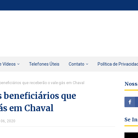
e Vídeos
Telefones Úteis
Contato
Política de Privacida
beneficiários que receberão o vale-gás em Chaval
Noss
 beneficiários que
gás em Chaval
Se I
 06, 2020