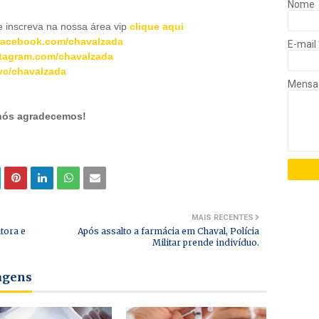
Nome
inscreva na nossa área vip
clique aqui
acebook.com/chavalzada
E-mail
tagram.com/chavalzada
c/chavalzada
Mens
 nós agradecemos!
MAIS RECENTES
itora e
Após assalto a farmácia em Chaval, Polícia
Militar prende indivíduo.
tagens