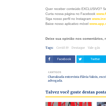
Quer receber conteúdo EXCLUSIVO? Se 
Curta nossa página no Facebook
www.f
Siga nosso perfil no Instagram
www.ins
Baixe nosso aplicativo móve
l
www.app.v
Deixe sua opinião nos comentários,
Tags:
Covid-19
Destaque
Vale-gás
Facebook
Twitter
ANTIGOS
Chavalzada entrevista Flávia Valois, escr
advogada.
Talvez você goste destas pos