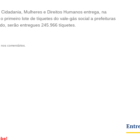
a, Cidadania, Mulheres e Direitos Humanos entrega, na
o primeiro lote de tíquetes do vale-gás social a prefeituras
odo, serão entregues 245.966 tíquetes.
 nos comentários.
Entr
ube!