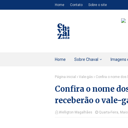
Home
Contato
Sobre o site
Home
Sobre Chaval
Imagens 
Página inicial
Vale-gás
Confira o nome dos 
Confira o nome dos
receberão o vale-
Welligton Magalhães
Quarta-Feira, Maio