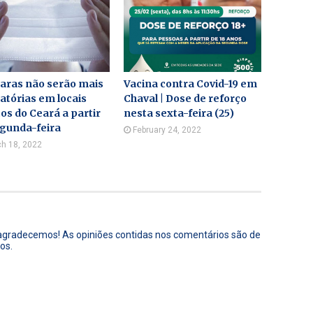
aras não serão mais
Vacina contra Covid-19 em
atórias em locais
Chaval | Dose de reforço
os do Ceará a partir
nesta sexta-feira (25)
egunda-feira
February 24, 2022
h 18, 2022
 agradecemos! As opiniões contidas nos comentários são de
os.