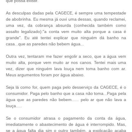
que possa existir.
As desculpas dadas pela CAGECE, é sempre uma tempestade
de abobrinha. Eu mesma já ouvi uma dessas, quando reclamei,
uma vez, da cobrança absurda (conhecida também como
assalto legalizado):"a conta vem muito alta porque a casa é
grande". Eu até tentei explicar que ninguém dá banho na
casa...que as paredes não bebem água...
Outra vez, tentaram me fazer engolir a seco, que a água vem
muito alta, porque vem muito ar nos canos. Tentei mais uma
vez, dizer que ninguém lava louça nem toma banho com ar.
Meus argumentos foram por água abaixo.
Seja lá como for, quem paga pelo desserviço da CAGECE, é o
consumidor. Paga pelo banho que a casa não toma...Paga pela
água que as paredes não bebem...... pelo ar que não lava a
louça.....
Se o consumidor atrasa o pagamento da conta da água,
imediatamente o abastecimento de água é interrompido. Mas,
se a água falta dia sim o outro também, a explicação acaba