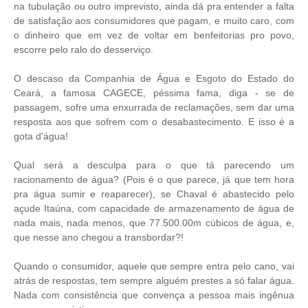
na tubulação ou outro imprevisto, ainda dá pra entender a falta
de satisfação aos consumidores que pagam, e muito caro, com
o dinheiro que em vez de voltar em benfeitorias pro povo,
escorre pelo ralo do desserviço.
O descaso da Companhia de Água e Esgoto do Estado do
Ceará, a famosa CAGECE, péssima fama, diga - se de
passagem, sofre uma enxurrada de reclamações, sem dar uma
resposta aos que sofrem com o desabastecimento. E isso é a
gota d'água!
Qual será a desculpa para o que tá parecendo um
racionamento de água? (Pois é o que parece, já que tem hora
pra água sumir e reaparecer), se Chaval é abastecido pelo
açude Itaúna, com capacidade de armazenamento de água de
nada mais, nada menos, que 77.500.00m cúbicos de água, e,
que nesse ano chegou a transbordar?!
Quando o consumidor, aquele que sempre entra pelo cano, vai
atrás de respostas, tem sempre alguém prestes a só falar água.
Nada com consistência que convença a pessoa mais ingênua