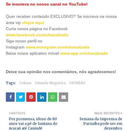
Se inscreva no nosso canal no YouTube!
Quer receber conteúdo EXCLUSIVO? Se inscreva na nossa
área vip
clique aqui
Curta nossa página no Facebook
www.facebook.com/chavalzada
Siga nosso perfil no
Instagram
www.instagram.com/chavalzada
Baixe nosso aplicativo móve
l
www.app.vc/chavalzada
Deixe sua opinião nos comentários, nós agradecemos!
Tags:
Coluna
Iolanda Nogueira
OPINIÃO
ANTIGOS
MAIS RECENTES
Por promessa, idoso de 80
Semana da Imprensa de
anos vai a pé de Santana do
Parnaíba pode ser em
Acaraú até Canindé
dezembro