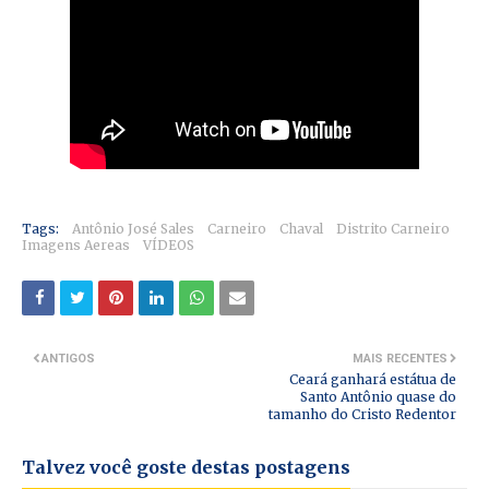
Tags:
Antônio José Sales
Carneiro
Chaval
Distrito Carneiro
Imagens Aereas
VÍDEOS
ANTIGOS
MAIS RECENTES
Ceará ganhará estátua de
Santo Antônio quase do
tamanho do Cristo Redentor
Talvez você goste destas postagens