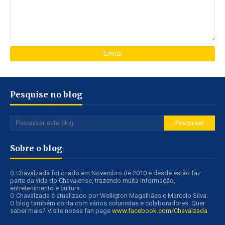
Pesquise no blog
Sobre o blog
O Chavalzada foi criado em Novembro de 2010 e desde estão faz
parte da vida do Chavalense, trazendo muita informação,
entretenimento e cultura.
O Chavalzada é atualizado por Welligton Magalhães e Marcelo Silva.
O blog também conta com vários colunistas e colaboradores. Quer
saber mais? Visite nossa fan page
www.facebook.com/Chavalzada