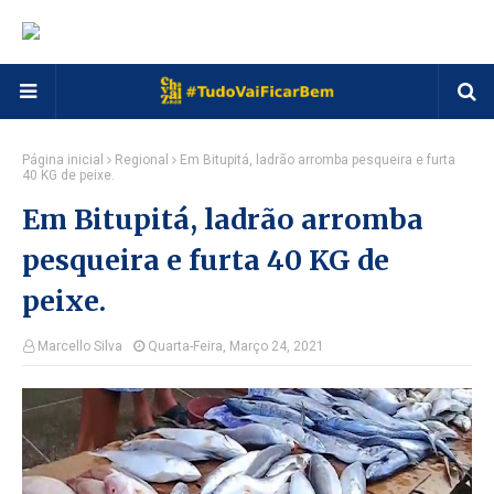
Página inicial
Regional
Em Bitupitá, ladrão arromba pesqueira e furta
40 KG de peixe.
Em Bitupitá, ladrão arromba
pesqueira e furta 40 KG de
peixe.
Marcello Silva
Quarta-Feira, Março 24, 2021