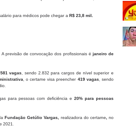
salário para médicos pode chegar a
R$ 23,8 mil.
 A previsão de convocação dos profissionais é
janeiro de
.581 vagas
, sendo 2.832 para cargos de nível superior e
inistrativa
, o certame visa preencher
419 vagas
, sendo
dio.
gas para pessoas com deficiência e
20% para pessoas
da
Fundação Getúlio Vargas,
realizadora do certame
,
no
de 2021.