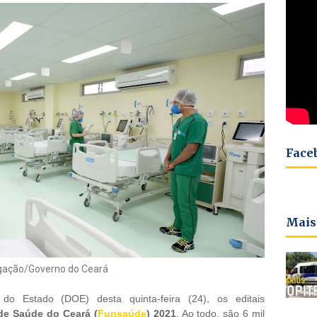
Face
Mais
gação/Governo do Ceará
 do Estado (DOE) desta quinta-feira (24), os editais
de Saúde do Ceará (
Funsaúde
) 2021
. Ao todo, são 6 mil