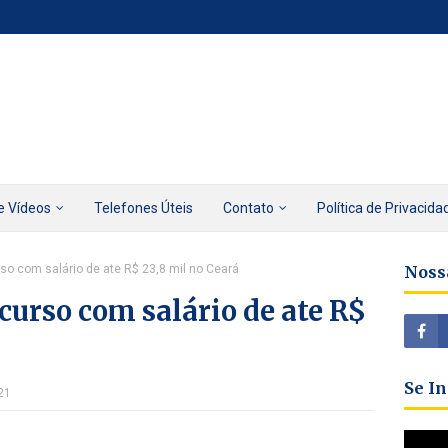
e Vídeos
Telefones Úteis
Contato
Política de Privacida
o com salário de ate R$ 23,8 mil no Ceará
Noss
urso com salário de ate R$
Se I
21