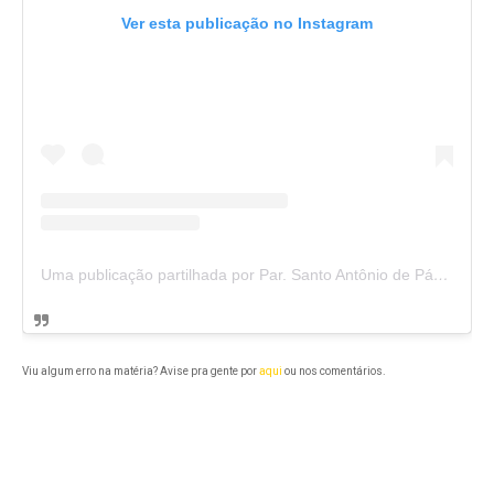
Ver esta publicação no Instagram
Uma publicação partilhada por Par. Santo Antônio de Pádua (@paroquiasantoantoniochaval)
Viu algum erro na matéria? Avise pra gente por
aqui
ou nos comentários.