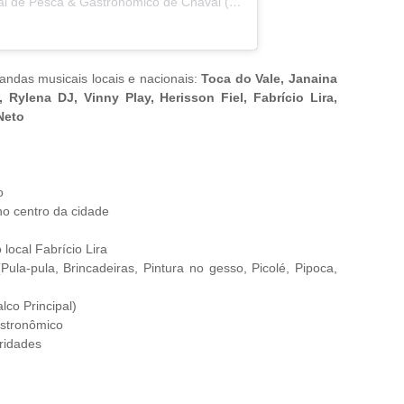
Uma publicação partilhada por Festival de Pesca & Gastronômico de Chaval (@festivalchaval)
bandas musicais locais e nacionais:
Toca do Vale, Janaina
 Rylena DJ, Vinny Play, Herisson Fiel, Fabrício Lira,
Neto
o
o centro da cidade
local Fabrício Lira
la-pula, Brincadeiras, Pintura no gesso, Picolé, Pipoca,
lco Principal)
Gastronômico
ridades