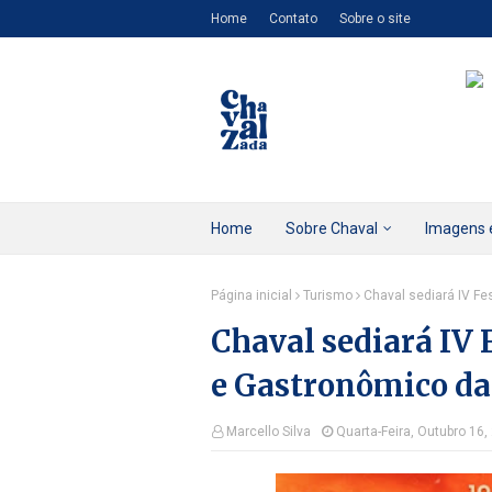
Home
Contato
Sobre o site
Home
Sobre Chaval
Imagens 
Página inicial
Turismo
Chaval sediará IV F
Chaval sediará IV 
e Gastronômico da
Marcello Silva
Quarta-Feira, Outubro 16,