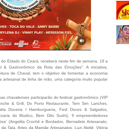
e do Estado do Ceará, receberá neste fim de semana, 19 a
al & Gastronômico da Rota das Emoções". A iniciativa,
eitura de Chaval, tem o objetivo de fomentar a economia
a artesanal de linha de mão, uma categoria muito popular
s chavalenses participarão do festival gastronômico (VIP
nche & Grill, Do Porto Restaurante, Tem Sim Lanches,
atta Doceria I Hamburgueria, Fest Doces & Salgados,
zzaria do Mudico, Bem Dito Sushi); 9 empreendedores
tiva' (Angelita Crochê e Bordados, Bernadete Artesanato,
s da Tata, Artes da Mamãe Artesanatos, Luzi Ateliê, Vitória