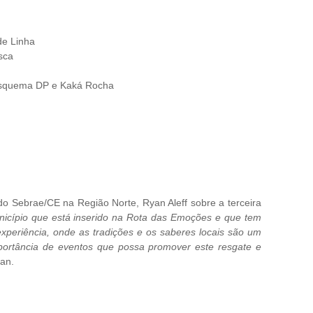
de Linha
sca
 Esquema DP e Kaká Rocha
do Sebrae/CE na Região Norte, Ryan Aleff sobre a terceira
icípio que está inserido na Rota das Emoções e que tem
periência, onde as tradições e os saberes locais são um
importância de eventos que possa promover este resgate e
yan.