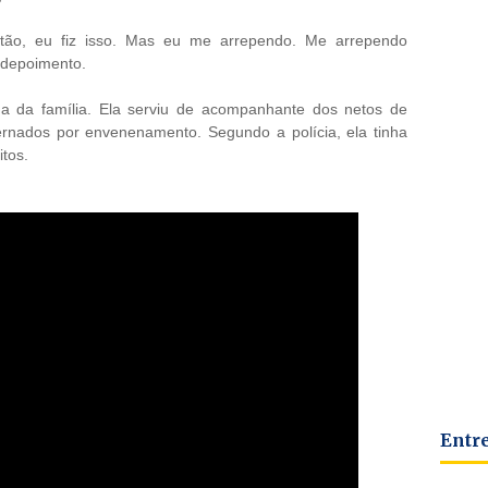
Então, eu fiz isso. Mas eu me arrependo. Me arrependo
 depoimento.
ma da família. Ela serviu de acompanhante dos netos de
ternados por envenenamento. Segundo a polícia, ela tinha
tos.
Entr