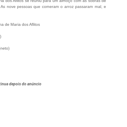
ria dos Aflitos se reuniu para um almoço com as sobras de
n. As nove pessoas que comeram o arroz passaram mal, e
ha de Maria dos Aflitos
)
(neto)
inua depois do anúncio