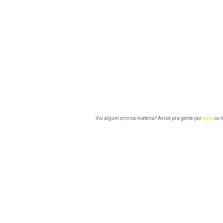
Viu algum erro na matéria? Avise pra gente por
aqui
ou n