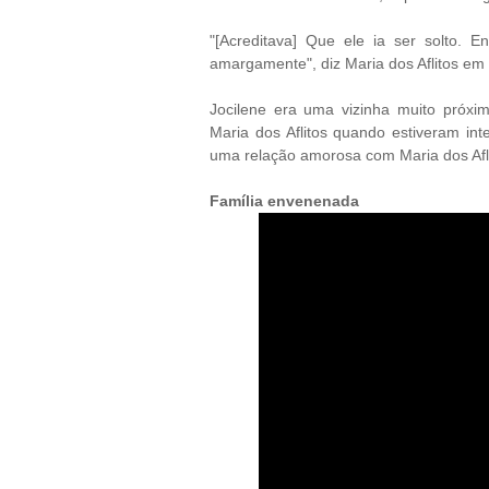
"[Acreditava] Que ele ia ser solto. 
amargamente", diz Maria dos Aflitos em
Jocilene era uma vizinha muito próxi
Maria dos Aflitos quando estiveram in
uma relação amorosa com Maria dos Afli
Família envenenada