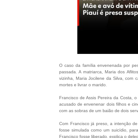
O caso da família envenenada por pes
passada. A matriarca, Maria dos Aflito
vizinha, Maria Jocilene da Silva, com c
mortes e livrar o marido.
Francisco de Assis Pereira da Costa, o 
acusado de envenenar dois filhos e ci
com as sobras de um baião de dois serv
Com Francisco já preso, a intenção d
fosse simulada como um suicídio, para
Francisco fosse liberado, explica o dele