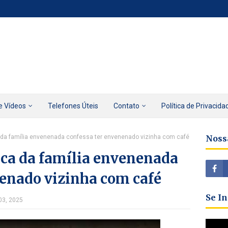
e Vídeos
Telefones Úteis
Contato
Política de Privacida
a da família envenenada confessa ter envenenado vizinha com café
Noss
rca da família envenenada
nenado vizinha com café
Se I
03, 2025