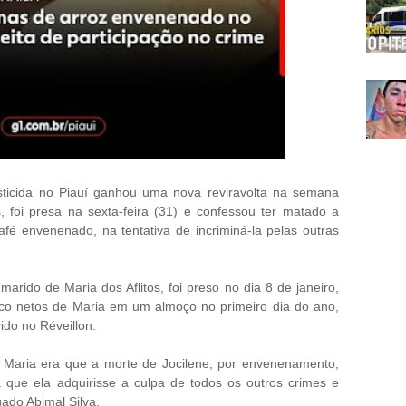
ticida no Piauí ganhou uma nova reviravolta na semana
s, foi presa na sexta-feira (31) e confessou ter matado a
afé envenenado, na tentativa de incriminá-la pelas outras
marido de Maria dos Aflitos, foi preso no dia 8 de janeiro,
nco netos de Maria em um almoço no primeiro dia do ano,
ido no Réveillon.
e Maria era que a morte de Jocilene, por envenenamento,
 que ela adquirisse a culpa de todos os outros crimes e
gado Abimal Silva.