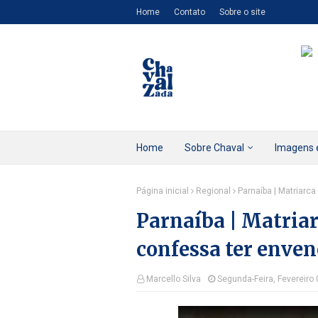
Home
Contato
Sobre o site
Home
Sobre Chaval
Imagens 
Página inicial
Regional
Parnaíba | Matriarc
Parnaíba | Matria
confessa ter enve
Marcello Silva
Segunda-Feira, Fevereiro 