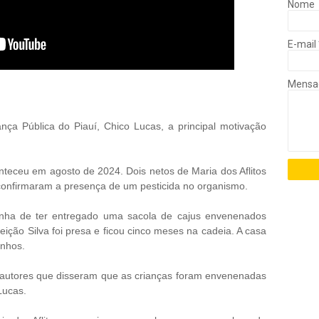
Nome
E-mail
Mens
ça Pública do Piauí, Chico Lucas, a principal motivação
nteceu em agosto de 2024. Dois netos de Maria dos Aflitos
confirmaram a presença de um pesticida no organismo.
inha de ter entregado uma sacola de cajus envenenados
eição Silva foi presa e ficou cinco meses na cadeia. A casa
inhos.
os autores que disseram que as crianças foram envenenadas
Lucas.