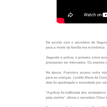
De acordo com o secretário de Seguran
para a morte da família era econômica.
Segundo a polícia, o primeiro crime aco
precisaram ser internados. Os exames 
Na época, Francisco acusou outra viz
para as crianças. Lucélia Maria da Conc
dela foi apedrejada e incendiada por viz
"A polícia foi ludibriada dos verdadeir
pela vizinha", afirma o secretário Chico 