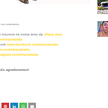
 nos comentários.
inscreva na nossa área vip
clique aqui
c/chavalzada
book
www.facebook.com/chavalzada
er.com/chavalzada
tagram.com/chavalzada
 nós agradecemos!