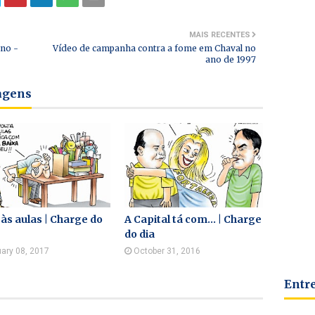
MAIS RECENTES
ino -
Vídeo de campanha contra a fome em Chaval no
ano de 1997
tagens
 às aulas | Charge do
A Capital tá com... | Charge
do dia
ary 08, 2017
October 31, 2016
Entr