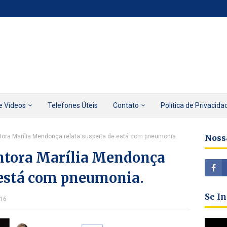
e Vídeos
Telefones Úteis
Contato
Política de Privacida
tora Marília Mendonça relata suspeita de está com pneumonia.
Noss
ntora Marília Mendonça
 está com pneumonia.
Se I
016