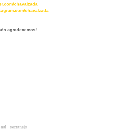
er.com/chavalzada
tagram.com/chavalzada
 nós agradecemos!
onal
sertanejo