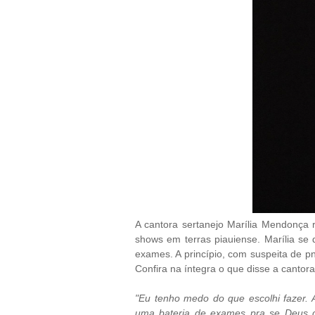
A cantora sertanejo Marília Mendonça 
shows em terras piauiense. Marília se 
exames. A princípio, com suspeita de p
Confira na íntegra o que disse a cantora
"Eu tenho medo do que escolhi fazer. 
uma bateria de exames pra se Deus q