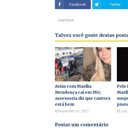
Facebook
Twitter
ANTIGOS
Talvez você goste destas pos
Avião com Marília
Pelo
Mendonça cai em MG;
Maríl
assessoria diz que cantora
suspe
está bem
pneu
November 05, 2021
July
Postar um comentário