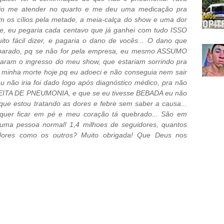
eio me atender no quarto e me deu uma medicação pra
com os cílios pela metade, a meia-calça do show e uma dor
je, eu pegaria cada centavo que já ganhei com tudo ISSO
to fácil dizer, e pagaria o dano de vocês... O dano que
reparado, pq se não for pela empresa, eu mesmo ASSUMO
raram o ingresso do meu show, que estariam sorrindo pra
 minha morte hoje pq eu adoeci e não conseguia nem sair
 não iria foi dado logo após diagnóstico médico, pra não
SPEITA DE PNEUMONIA, e que se eu tivesse BEBADA eu não
 que estou tratando as dores e febre sem saber a causa...
quer ficar em pé e meu coração tá quebrado... São em
 uma pessoa normal! 1,4 milhoes de seguidores, quantos
 dores como os outros? Muito obrigada! Que Deus nos