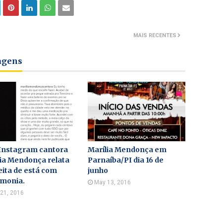
MAIS RECENTES
tagens
 Instagram cantora
Marília Mendonça em
ia Mendonça relata
Parnaíba/PI dia 16 de
ita de está com
junho
monia.
May 13, 2016
 21, 2016