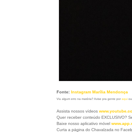
Fonte:
Instagram Marília Mendonça
Viu algum erro na matéria? Avise pra gente por
aqui
ou
Assista nossos vídeos
www.youtube.co
Quer receber conteúdo EXCLUSIVO? Se 
Baixe nosso aplicativo móve
l
www.app.v
Curta a página do Chavalzada no Face