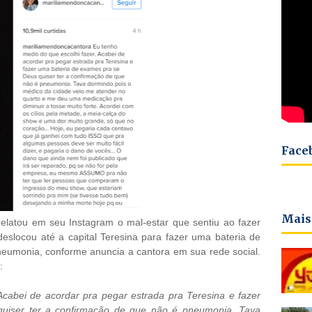
Face
Mais
relatou em seu Instagram o mal-estar que sentiu ao fazer
deslocou até a capital Teresina para fazer uma bateria de
neumonia, conforme anuncia a cantora em sua rede social.
:
Acabei de acordar pra pegar estrada pra Teresina e fazer
uiser ter a confirmação de que não é pneumonia. Tava