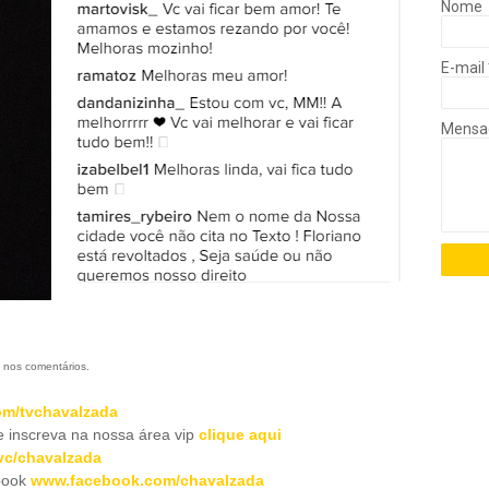
Nome
E-mail
Mens
 nos comentários.
m/tvchavalzada
inscreva na nossa área vip
clique aqui
c/chavalzada
book
www.facebook.com/chavalzada