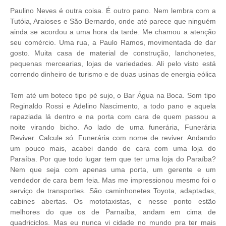
Paulino Neves é outra coisa. É outro pano. Nem lembra com a
Tutóia, Araioses e São Bernardo, onde até parece que ninguém
ainda se acordou a uma hora da tarde. Me chamou a atenção
seu comércio. Uma rua, a Paulo Ramos, movimentada de dar
gosto. Muita casa de material de construção, lanchonetes,
pequenas mercearias, lojas de variedades. Ali pelo visto está
correndo dinheiro de turismo e de duas usinas de energia eólica
Tem até um boteco tipo pé sujo, o Bar Água na Boca. Som tipo
Reginaldo Rossi e Adelino Nascimento, a todo pano e aquela
rapaziada lá dentro e na porta com cara de quem passou a
noite virando bicho. Ao lado de uma funerária, Funerária
Reviver. Calcule só. Funerária com nome de reviver. Andando
um pouco mais, acabei dando de cara com uma loja do
Paraíba. Por que todo lugar tem que ter uma loja do Paraíba?
Nem que seja com apenas uma porta, um gerente e um
vendedor de cara bem feia. Mas me impressionou mesmo foi o
serviço de transportes. São caminhonetes Toyota, adaptadas,
cabines abertas. Os mototaxistas, e nesse ponto estão
melhores do que os de Parnaíba, andam em cima de
quadriciclos. Mas eu nunca vi cidade no mundo pra ter mais