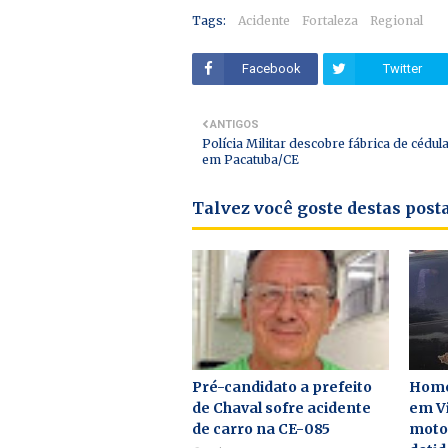
Tags:
Acidente
Fortaleza
Regional
Facebook
Twitter
ANTIGOS
Polícia Militar descobre fábrica de cédul
em Pacatuba/CE
Talvez você goste destas pos
Pré-candidato a prefeito
Home
de Chaval sofre acidente
em Vi
de carro na CE-085
motor