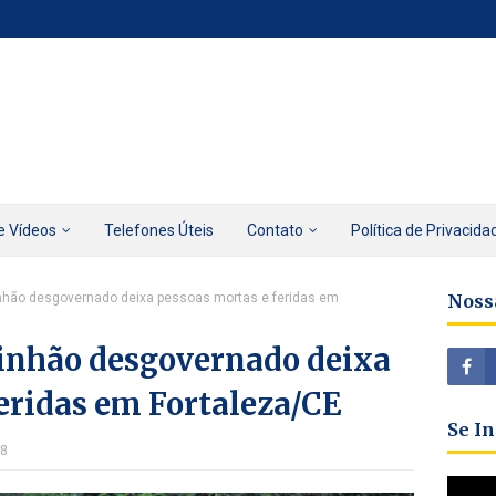
e Vídeos
Telefones Úteis
Contato
Política de Privacida
hão desgovernado deixa pessoas mortas e feridas em
Noss
inhão desgovernado deixa
eridas em Fortaleza/CE
Se I
18