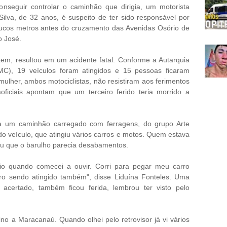
onseguir controlar o caminhão que dirigia, um motorista
ilva, de 32 anos, é suspeito de ter sido responsável por
oucos metros antes do cruzamento das Avenidas Osório de
o José.
ntem, resultou em um acidente fatal. Conforme a Autarquia
MC), 19 veículos foram atingidos e 15 pessoas ficaram
lher, ambos motociclistas, não resistiram aos ferimentos
oficiais apontam que um terceiro ferido teria morrido a
ia um caminhão carregado com ferragens, do grupo Arte
 do veículo, que atingiu vários carros e motos. Quem estava
ou que o barulho parecia desabamentos.
o quando comecei a ouvir. Corri para pegar meu carro
rro sendo atingido também", disse Liduína Fonteles. Uma
acertado, também ficou ferida, lembrou ter visto pelo
no a Maracanaú. Quando olhei pelo retrovisor já vi vários