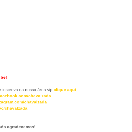
ube!
inscreva na nossa área vip
clique aqui
acebook.com/chavalzada
tagram.com/chavalzada
c/chavalzada
 nós agradecemos!