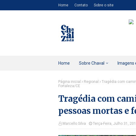
Home
Contato
Sobre o site
Home
Sobre Chaval
Imagens 
Página inicial
Regional
Tragédia com camin
Fortaleza/CE
Tragédia com cam
pessoas mortas e f
Marcello Silva
Terça-Feira, Julho 31, 20