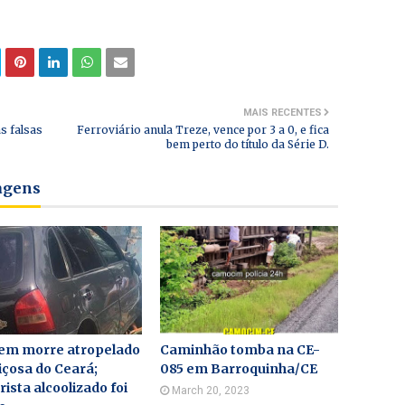
MAIS RECENTES
as falsas
Ferroviário anula Treze, vence por 3 a 0, e fica
bem perto do título da Série D.
tagens
m morre atropelado
Caminhão tomba na CE-
çosa do Ceará;
085 em Barroquinha/CE
ista alcoolizado foi
March 20, 2023