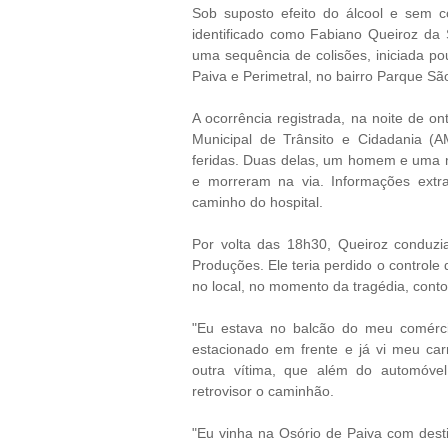
Sob suposto efeito do álcool e sem c
identificado como Fabiano Queiroz da S
uma sequência de colisões, iniciada p
Paiva e Perimetral, no bairro Parque Sã
A ocorrência registrada, na noite de o
Municipal de Trânsito e Cidadania (A
feridas. Duas delas, um homem e uma mu
e morreram na via. Informações extra
caminho do hospital.
Por volta das 18h30, Queiroz conduz
Produções. Ele teria perdido o controle
no local, no momento da tragédia, cont
"Eu estava no balcão do meu comérci
estacionado em frente e já vi meu ca
outra vítima, que além do automóvel 
retrovisor o caminhão.
"Eu vinha na Osório de Paiva com desti