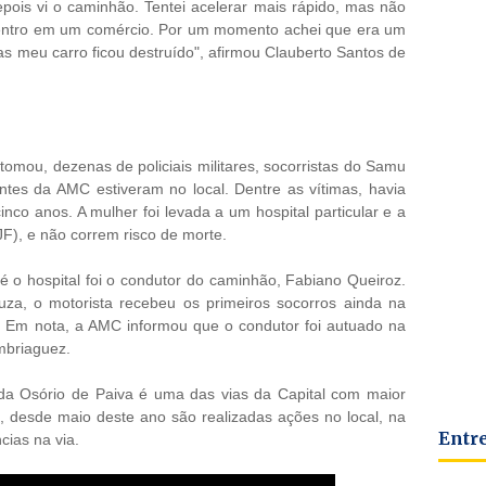
ois vi o caminhão. Tentei acelerar mais rápido, mas não
e entro em um comércio. Por um momento achei que era um
as meu carro ficou destruído", afirmou Clauberto Santos de
omou, dezenas de policiais militares, socorristas do Samu
entes da AMC estiveram no local. Dentre as vítimas, havia
co anos. A mulher foi levada a um hospital particular e a
IJF), e não correm risco de morte.
 o hospital foi o condutor do caminhão, Fabiano Queiroz.
a, o motorista recebeu os primeiros socorros ainda na
F. Em nota, a AMC informou que o condutor foi autuado na
mbriaguez.
da Osório de Paiva é uma das vias da Capital com maior
 desde maio deste ano são realizadas ações no local, na
Entr
cias na via.