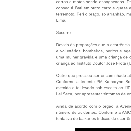
carros e motos sendo esbagaçados. Dep
consegui. Bati em outro carro e quas
terremoto. Feri o braço, só arranhão, m
Lima.
Socorro
Devido às proporções que a ocorrência t
e voluntários, bombeiros, peritos e ag
uma mulher grávida e uma criança de cin
criança ao Instituto Doutor José Frota (
Outro que precisou ser encaminhado até
Conforme a tenente PM Katharyne Souz
avenida e foi levado sob escolta ao IJ
Lei Seca, por apresentar sintomas de e
Ainda de acordo com o órgão, a Aveni
número de acidentes. Conforme a AMC,
tentativa de baixar os índices de ocorrên