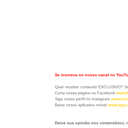
Se inscreva no nosso canal no YouT
Quer receber conteúdo EXCLUSIVO? Se 
Curta nossa página no Facebook
www.f
Siga nosso perfil no Instagram
www.ins
Baixe nosso aplicativo móve
l
www.app.v
Deixe sua opinião nos comentários,