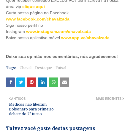
Quer receber conteúdo EXCLUSIVO? Se inscreva na nossa
área vip
clique aqui
Curta nossa página no Facebook
www.facebook.com/chavalzada
Siga nosso perfil no
Instagram
www.instagram.com/chavalzada
Baixe nosso aplicativo móve
l
www.app.vc/chavalzada
Deixe sua opinião nos comentários, nós agradecemos!
Tags:
Chaval
Destaque
Futsal
ANTIGOS
MAIS RECENTES
Médicos não liberam
Bolsonaro para primeiro
debate do 2° turno
Talvez você goste destas postagens