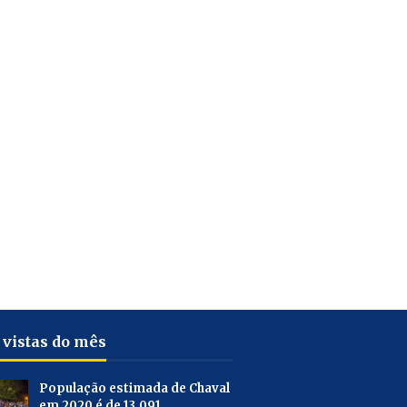
 vistas do mês
População estimada de Chaval
em 2020 é de 13.091