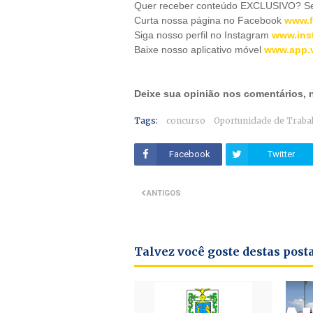
Quer receber conteúdo EXCLUSIVO? Se 
Curta nossa página no Facebook
www.f
Siga nosso perfil no Instagram
www.ins
Baixe nosso aplicativo móve
l
www.app.v
Deixe sua opinião nos comentários,
Tags:
concurso
Oportunidade de Traba
Facebook
Twitter
ANTIGOS
Talvez você goste destas pos