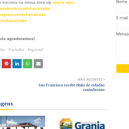
Nome
inscreva na nossa área vip
clique aqui
acebook.com/chavalzada
tagram.com/chavalzada
E-mail
c/chavalzada
Mens
 nós agradecemos!
lho
Parnaíba
Regional
MAIS RECENTES
São Francisco recebe título de cidadão
canindeense
tagens