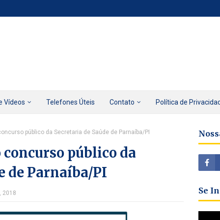
e Vídeos
Telefones Úteis
Contato
Política de Privacida
concurso público da Secretaria de Saúde de Parnaíba/PI
Noss
o concurso público da
e de Parnaíba/PI
Se I
, 2018