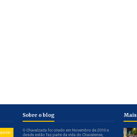
Sobre o blog
Mais
O Chavalzada foi criado em Novembro de 2010 e
desde estão faz parte da vida do Chavalense,